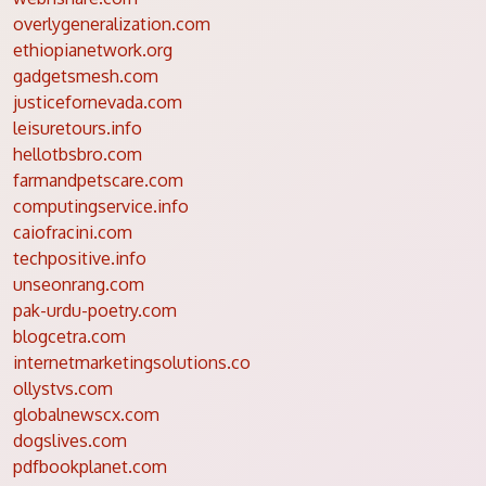
overlygeneralization.com
ethiopianetwork.org
gadgetsmesh.com
justicefornevada.com
leisuretours.info
hellotbsbro.com
farmandpetscare.com
computingservice.info
caiofracini.com
techpositive.info
unseonrang.com
pak-urdu-poetry.com
blogcetra.com
internetmarketingsolutions.co
ollystvs.com
globalnewscx.com
dogslives.com
pdfbookplanet.com