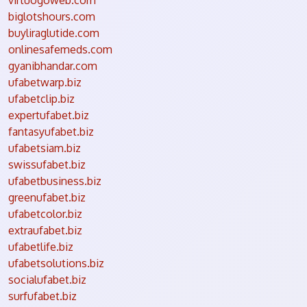
biglotshours.com
buyliraglutide.com
onlinesafemeds.com
gyanibhandar.com
ufabetwarp.biz
ufabetclip.biz
expertufabet.biz
fantasyufabet.biz
ufabetsiam.biz
swissufabet.biz
ufabetbusiness.biz
greenufabet.biz
ufabetcolor.biz
extraufabet.biz
ufabetlife.biz
ufabetsolutions.biz
socialufabet.biz
surfufabet.biz