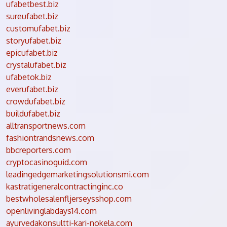
ufabetbest.biz
sureufabet.biz
customufabet.biz
storyufabet.biz
epicufabet.biz
crystalufabet.biz
ufabetok.biz
everufabet.biz
crowdufabet.biz
buildufabet.biz
alltransportnews.com
fashiontrandsnews.com
bbcreporters.com
cryptocasinoguid.com
leadingedgemarketingsolutionsmi.com
kastratigeneralcontractinginc.co
bestwholesalenfljerseysshop.com
openlivinglabdays14.com
ayurvedakonsultti-kari-nokela.com