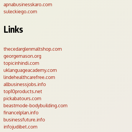
apnabusinesskaro.com
suleckiego.com
Links
thecedarglenmaltshop.com
georgemason.org
topicinhindi.com
uklanguageacademy.com
lindehealthcarefree.com
allbusinessjobs.info
top10products.net
pickabatours.com
beastmode-bodybuilding.com
financelplan.info
businessfuture.info
infojudibet.com