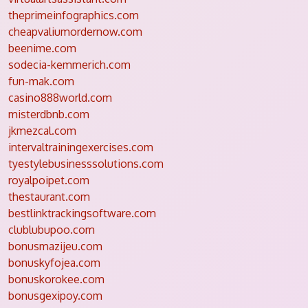
theprimeinfographics.com
cheapvaliumordernow.com
beenime.com
sodecia-kemmerich.com
fun-mak.com
casino888world.com
misterdbnb.com
jkmezcal.com
intervaltrainingexercises.com
tyestylebusinesssolutions.com
royalpoipet.com
thestaurant.com
bestlinktrackingsoftware.com
clublubupoo.com
bonusmazijeu.com
bonuskyfojea.com
bonuskorokee.com
bonusgexipoy.com