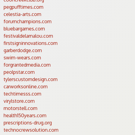
pegpufftimes.com
celestia-arts.com
forumchampions.com
bluebargames.com
festivaldelamalou.com
firstsigninnovations.com
garberdodge.com
swim-wears.com
forgrantedmedia.com
peolpstar.com
tylerscustomdesign.com
carworksonline.com
techtimesss.com
virylstore.com
motorstell.com
health150years.com
prescriptions-drug.org
technocrewsolution.com