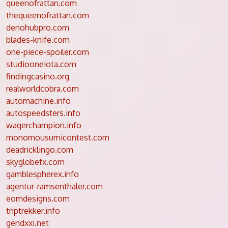
queenofrattan.com
thequeenofrattan.com
denohubpro.com
blades-knife.com
one-piece-spoiler.com
studiooneiota.com
findingcasino.org
realworldcobra.com
automachine.info
autospeedsters.info
wagerchampion.info
monomousumicontest.com
deadricklingo.com
skyglobefx.com
gamblespherex.info
agentur-ramsenthaler.com
eomdesigns.com
triptrekker.info
gendxxi.net