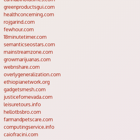
greenproductsgui.com
healthconcerning.com
rojgarind.com
fewhour.com
18minutetimer.com
semanticseostars.com
mainstreamzone.com
growmarijuanas.com
webnshare.com
overlygeneralization.com
ethiopianetwork.org
gadgetsmesh.com
justicefornevada.com
leisuretours.info
hellotbsbro.com
farmandpetscare.com
computingservice.info
caiofracini.com