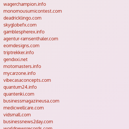
wagerchampion.info
monomousumicontest.com
deadricklingo.com
skyglobefx.com
gamblespherex.info
agentur-ramsenthaler.com
eomdesigns.com
triptrekker.info
gendxxi.net
motomasters.info
mycarzone.info
vibecasaconcepts.com
quantum24.info
quantenki.com
businessmagazineusa.com
medicwellcare.com
vidsmall.com
businessnews2day.com
worldnewsrecords.com