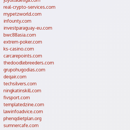
real-crypto-services.com
mypetzworld.com
infounty.com
investparaguay-eu.com
bwc88asia.com
extrem-poker.com
ks-casino.com
carcarepoints.com
thedoodlebreeders.com
grupohugodias.com
deqair.com
techsilvers.com
ningkatinskill.com
fivsport.com
templatedzine.com
lawinfoadvice.com
phenqdietplan.org
sumnercafe.com