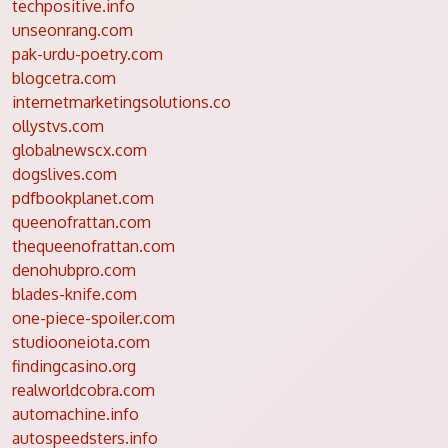
techpositive.info
unseonrang.com
pak-urdu-poetry.com
blogcetra.com
internetmarketingsolutions.co
ollystvs.com
globalnewscx.com
dogslives.com
pdfbookplanet.com
queenofrattan.com
thequeenofrattan.com
denohubpro.com
blades-knife.com
one-piece-spoiler.com
studiooneiota.com
findingcasino.org
realworldcobra.com
automachine.info
autospeedsters.info