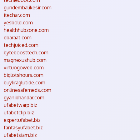
gundembalikesir.com
itechar.com
yesbold.com
healthhubzone.com
ebaraat.com
techjuiced.com
byteboosttech.com
magnexushub.com
virtuogoweb.com
biglotshours.com
buyliraglutide.com
onlinesafemeds.com
gyanibhandar.com
ufabetwarp.biz
ufabetclip.biz
expertufabet.biz
fantasyufabet.biz
ufabetsiam.biz