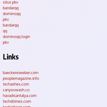
situs pkv
bandarqq
dominoqq
pkv
bandarqq
qq
dominoqq login
pkv
Links
baeckereiweber.com
peoplemagazine.info
techashes.com
canyouwash.co
havadisantalya.com
techdtimes.com
techieboot.com