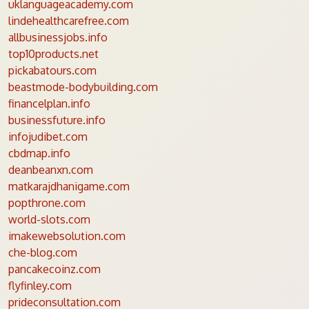
uklanguageacademy.com
lindehealthcarefree.com
allbusinessjobs.info
top10products.net
pickabatours.com
beastmode-bodybuilding.com
financelplan.info
businessfuture.info
infojudibet.com
cbdmap.info
deanbeanxn.com
matkarajdhanigame.com
popthrone.com
world-slots.com
imakewebsolution.com
che-blog.com
pancakecoinz.com
flyfinley.com
prideconsultation.com