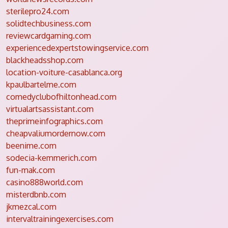
sterilepro24.com
solidtechbusiness.com
reviewcardgaming.com
experiencedexpertstowingservice.com
blackheadsshop.com
location-voiture-casablanca.org
kpaulbartelme.com
comedyclubofhiltonhead.com
virtualartsassistant.com
theprimeinfographics.com
cheapvaliumordernow.com
beenime.com
sodecia-kemmerich.com
fun-mak.com
casino888world.com
misterdbnb.com
jkmezcal.com
intervaltrainingexercises.com