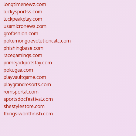
longtimenewz.com
luckysportss.com
luckpeakplay.com
usamicronews.com
grofashion.com
pokemongoevolutioncalc.com
phishingbase.com
racegamings.com
primejackpotstay.com
pokugaa.com
playvaultgame.com
playgrandresorts.com
romsportal.com
sportsdocfestival.com
shestylestore.com
thingsiwontfinish.com