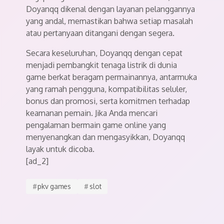
Doyanqq dikenal dengan layanan pelanggannya
yang andal, memastikan bahwa setiap masalah
atau pertanyaan ditangani dengan segera.
Secara keseluruhan, Doyanqq dengan cepat
menjadi pembangkit tenaga listrik di dunia
game berkat beragam permainannya, antarmuka
yang ramah pengguna, kompatibilitas seluler,
bonus dan promosi, serta komitmen terhadap
keamanan pemain. Jika Anda mencari
pengalaman bermain game online yang
menyenangkan dan mengasyikkan, Doyanqq
layak untuk dicoba.
[ad_2]
#
pkv games
#
slot