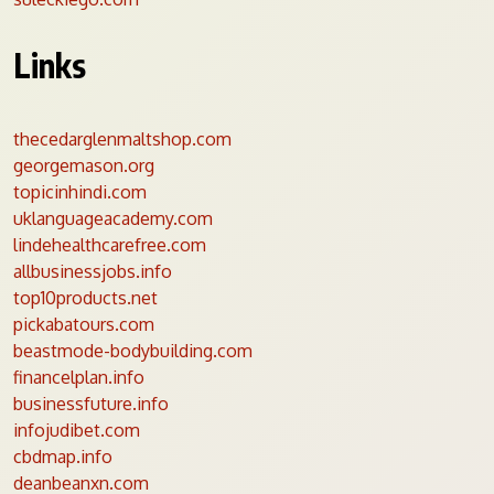
Links
thecedarglenmaltshop.com
georgemason.org
topicinhindi.com
uklanguageacademy.com
lindehealthcarefree.com
allbusinessjobs.info
top10products.net
pickabatours.com
beastmode-bodybuilding.com
financelplan.info
businessfuture.info
infojudibet.com
cbdmap.info
deanbeanxn.com