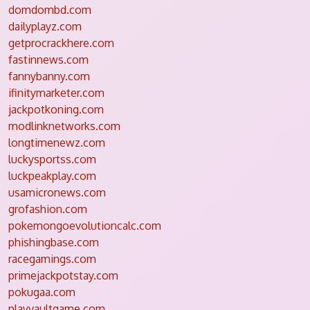
domdombd.com
dailyplayz.com
getprocrackhere.com
fastinnews.com
fannybanny.com
ifinitymarketer.com
jackpotkoning.com
modlinknetworks.com
longtimenewz.com
luckysportss.com
luckpeakplay.com
usamicronews.com
grofashion.com
pokemongoevolutioncalc.com
phishingbase.com
racegamings.com
primejackpotstay.com
pokugaa.com
playvaultgame.com