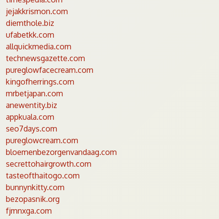
jejakkrismon.com
diemthole.biz
ufabetkk.com
allquickmedia.com
technewsgazette.com
pureglowfacecream.com
kingofherrings.com
mrbetjapan.com
anewentity.biz
appkuala.com
seo7days.com
pureglowcream.com
bloemenbezorgenvandaag.com
secrettohairgrowth.com
tasteofthaitogo.com
bunnynkitty.com
bezopasnik.org
fjmnxga.com