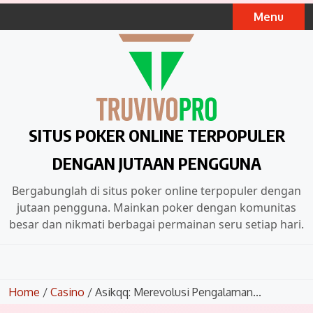
Skip
Menu
to
content
SITUS POKER ONLINE TERPOPULER
DENGAN JUTAAN PENGGUNA
Bergabunglah di situs poker online terpopuler dengan
jutaan pengguna. Mainkan poker dengan komunitas
besar dan nikmati berbagai permainan seru setiap hari.
Home
/
Casino
/ Asikqq: Merevolusi Pengalaman...