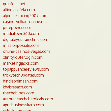
granfoss.net
allindiacafela.com
alpineskiracing2007.com
casino-vulkan-online.net
pitrepower.com
mediatown360.com
digitaleyestrainclinic.com
missionposible.com
online-casinos-vegas.com
xfinityrouterlogin.com
marketingjacks.com
topappliancereviews.com
trickytechupdates.com
hindiabhimaan.com
khabresach.com
thecbdblogs.com
autoresearchchemicals.com
apnabusinesskaro.com
suleckiego.com