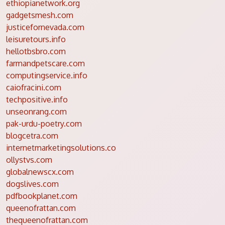
ethiopianetwork.org
gadgetsmesh.com
justicefornevada.com
leisuretours.info
hellotbsbro.com
farmandpetscare.com
computingservice.info
caiofracini.com
techpositive.info
unseonrang.com
pak-urdu-poetry.com
blogcetra.com
internetmarketingsolutions.co
ollystvs.com
globalnewscx.com
dogslives.com
pdfbookplanet.com
queenofrattan.com
thequeenofrattan.com