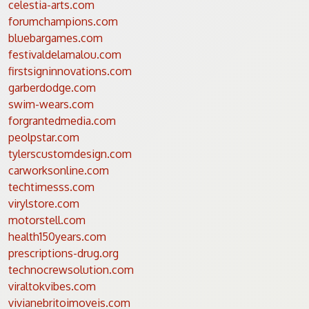
celestia-arts.com
forumchampions.com
bluebargames.com
festivaldelamalou.com
firstsigninnovations.com
garberdodge.com
swim-wears.com
forgrantedmedia.com
peolpstar.com
tylerscustomdesign.com
carworksonline.com
techtimesss.com
virylstore.com
motorstell.com
health150years.com
prescriptions-drug.org
technocrewsolution.com
viraltokvibes.com
vivianebritoimoveis.com