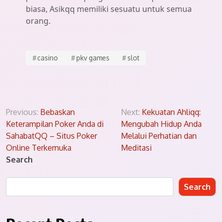
biasa, Asikqq memiliki sesuatu untuk semua
orang.
#
casino
#
pkv games
#
slot
Post
Previous:
Bebaskan
Next:
Kekuatan Ahliqq:
Keterampilan Poker Anda di
Mengubah Hidup Anda
navigation
SahabatQQ – Situs Poker
Melalui Perhatian dan
Online Terkemuka
Meditasi
Search
Search