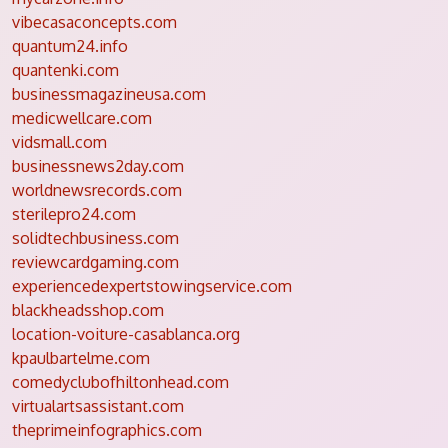
vibecasaconcepts.com
quantum24.info
quantenki.com
businessmagazineusa.com
medicwellcare.com
vidsmall.com
businessnews2day.com
worldnewsrecords.com
sterilepro24.com
solidtechbusiness.com
reviewcardgaming.com
experiencedexpertstowingservice.com
blackheadsshop.com
location-voiture-casablanca.org
kpaulbartelme.com
comedyclubofhiltonhead.com
virtualartsassistant.com
theprimeinfographics.com