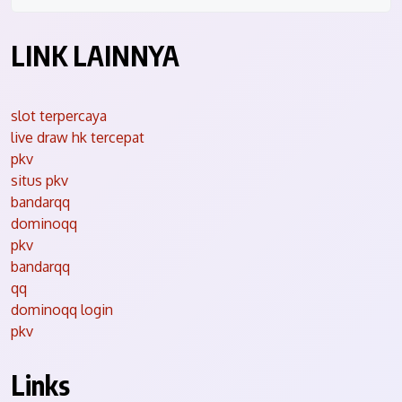
LINK LAINNYA
slot terpercaya
live draw hk tercepat
pkv
situs pkv
bandarqq
dominoqq
pkv
bandarqq
qq
dominoqq login
pkv
Links