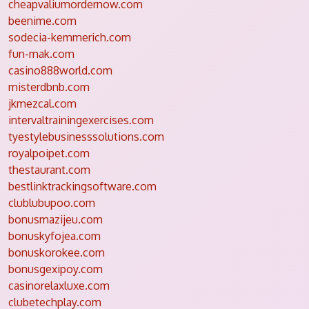
cheapvaliumordernow.com
beenime.com
sodecia-kemmerich.com
fun-mak.com
casino888world.com
misterdbnb.com
jkmezcal.com
intervaltrainingexercises.com
tyestylebusinesssolutions.com
royalpoipet.com
thestaurant.com
bestlinktrackingsoftware.com
clublubupoo.com
bonusmazijeu.com
bonuskyfojea.com
bonuskorokee.com
bonusgexipoy.com
casinorelaxluxe.com
clubetechplay.com