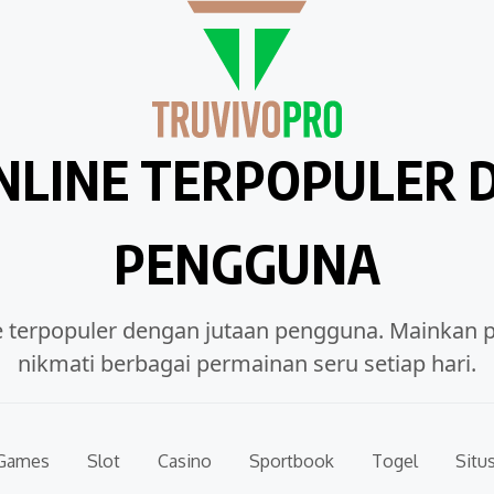
ONLINE TERPOPULER 
PENGGUNA
ne terpopuler dengan jutaan pengguna. Mainkan
nikmati berbagai permainan seru setiap hari.
 Games
Slot
Casino
Sportbook
Togel
Situs