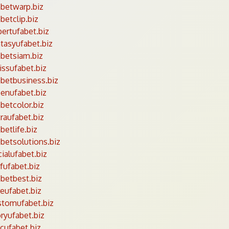
abetwarp.biz
betclip.biz
pertufabet.biz
ntasyufabet.biz
abetsiam.biz
issufabet.biz
abetbusiness.biz
eenufabet.biz
betcolor.biz
raufabet.biz
betlife.biz
abetsolutions.biz
ialufabet.biz
fufabet.biz
abetbest.biz
reufabet.biz
stomufabet.biz
ryufabet.biz
cufabet.biz