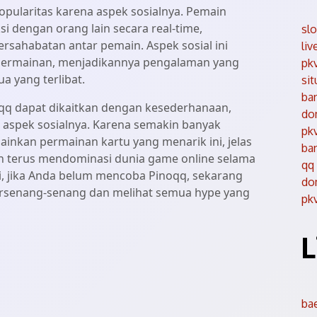
opularitas karena aspek sosialnya. Pemain
i dengan orang lain secara real-time,
slo
sahabatan antar pemain. Aspek sosial ini
liv
permainan, menjadikannya pengalaman yang
pk
 yang terlibat.
sit
ba
oqq dapat dikaitkan dengan kesederhanaan,
do
an aspek sosialnya. Karena semakin banyak
pk
nkan permainan kartu yang menarik ini, jelas
ba
n terus mendominasi dunia game online selama
qq
i, jika Anda belum mencoba Pinoqq, sekarang
do
bersenang-senang dan melihat semua hype yang
pk
L
ba