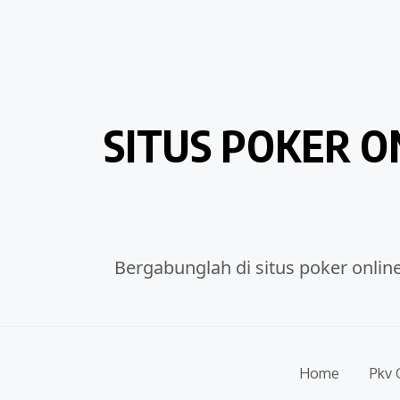
Skip
to
content
SITUS POKER 
Bergabunglah di situs poker onli
Home
Pkv