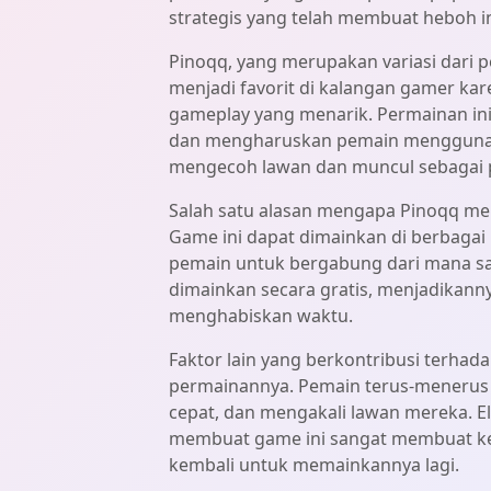
strategis yang telah membuat heboh i
Pinoqq, yang merupakan variasi dari p
menjadi favorit di kalangan gamer ka
gameplay yang menarik. Permainan in
dan mengharuskan pemain menggunaka
mengecoh lawan dan muncul sebagai
Salah satu alasan mengapa Pinoqq menj
Game ini dapat dimainkan di berbaga
pemain untuk bergabung dari mana saja
dimainkan secara gratis, menjadikann
menghabiskan waktu.
Faktor lain yang berkontribusi terhad
permainannya. Pemain terus-menerus 
cepat, dan mengakali lawan mereka. El
membuat game ini sangat membuat k
kembali untuk memainkannya lagi.