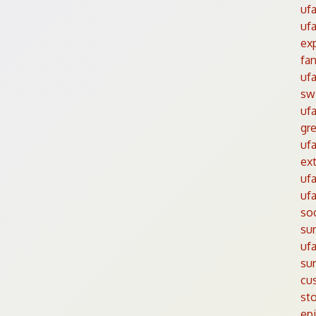
uf
ufa
ex
fa
uf
sw
uf
gr
ufa
ext
ufa
uf
soc
sur
uf
su
cu
sto
epi