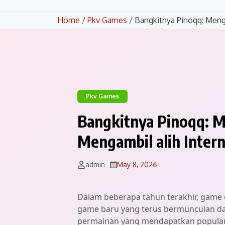
Home
/
Pkv Games
/ Bangkitnya Pinoqq: Meng
Pkv Games
Bangkitnya Pinoqq: 
Mengambil alih Inter
admin
May 8, 2026
Dalam beberapa tahun terakhir, game 
game baru yang terus bermunculan dan
permainan yang mendapatkan popularit