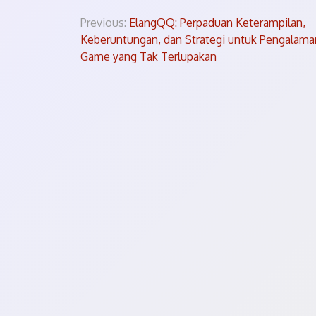
Post
Previous:
ElangQQ: Perpaduan Keterampilan,
Keberuntungan, dan Strategi untuk Pengalam
navigation
Game yang Tak Terlupakan