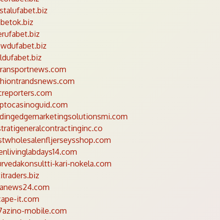
stalufabet.biz
abetok.biz
erufabet.biz
owdufabet.biz
ldufabet.biz
ltransportnews.com
shiontrandsnews.com
creporters.com
yptocasinoguid.com
adingedgemarketingsolutionsmi.com
tratigeneralcontractinginc.co
stwholesalenfljerseysshop.com
enlivinglabdays14.com
urvedakonsultti-kari-nokela.com
itraders.biz
yanews24.com
cape-it.com
7azino-mobile.com