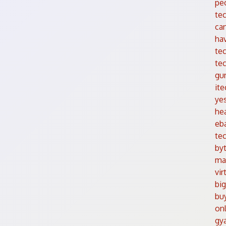
pe
te
ca
ha
te
te
gu
it
ye
he
eb
te
by
ma
vi
bi
bu
on
gy