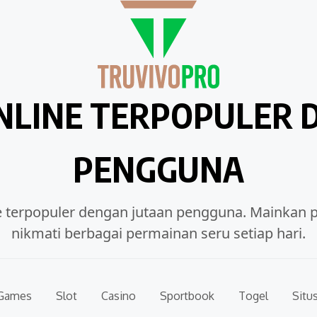
ONLINE TERPOPULER 
PENGGUNA
ne terpopuler dengan jutaan pengguna. Mainkan
nikmati berbagai permainan seru setiap hari.
 Games
Slot
Casino
Sportbook
Togel
Situs