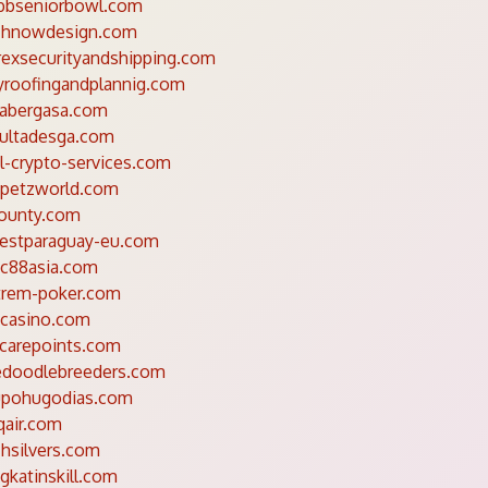
bbseniorbowl.com
chnowdesign.com
rexsecurityandshipping.com
tyroofingandplannig.com
dabergasa.com
yultadesga.com
al-crypto-services.com
petzworld.com
founty.com
vestparaguay-eu.com
c88asia.com
trem-poker.com
-casino.com
rcarepoints.com
edoodlebreeders.com
upohugodias.com
qair.com
chsilvers.com
gkatinskill.com