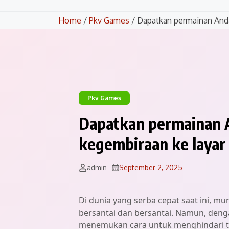
Home
/
Pkv Games
/ Dapatkan permainan Anda:
Pkv Games
Dapatkan permainan
kegembiraan ke layar
admin
September 2, 2025
Di dunia yang serba cepat saat ini, 
bersantai dan bersantai. Namun, den
menemukan cara untuk menghindari te