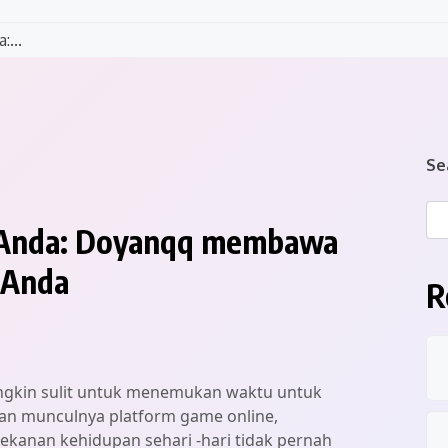
...
Se
 Anda: Doyanqq membawa
 Anda
R
mungkin sulit untuk menemukan waktu untuk
gan munculnya platform game online,
kanan kehidupan sehari -hari tidak pernah