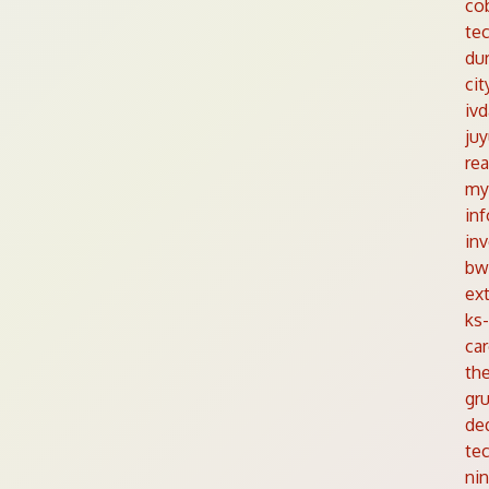
co
te
du
ci
iv
ju
re
my
in
in
bw
ex
ks
ca
th
gr
de
te
nin