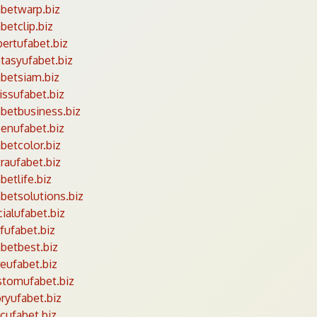
abetwarp.biz
betclip.biz
pertufabet.biz
ntasyufabet.biz
abetsiam.biz
issufabet.biz
abetbusiness.biz
eenufabet.biz
betcolor.biz
raufabet.biz
betlife.biz
abetsolutions.biz
ialufabet.biz
fufabet.biz
abetbest.biz
reufabet.biz
stomufabet.biz
ryufabet.biz
cufabet.biz