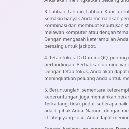
Anda akan meningkatkan peluang unt
3. Latihan, Latihan, Latihan: Kunci u
Semakin banyak Anda memainkan per
kombinasi dan membuat keputusan str
melawan komputer atau dengan tema
Dengan mengasah keterampilan Anda me
bersaing untuk jackpot.
4. Tetap fokus: Di DominoQQ, penting
pertandingan. Perhatikan domino yang
Dengan tetap fokus, Anda akan dapat
meningkatkan peluang Anda untuk m
5. Beruntunglah: sementara keteramp
keberuntungan juga memainkan peran
Terkadang, tidak peduli seberapa bai
ada di pihak Anda. Namun, dengan 
strategi yang solid, Anda dapat men