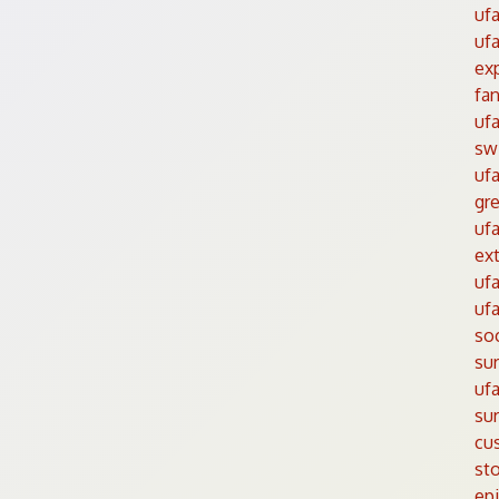
uf
ufa
ex
fa
uf
sw
uf
gr
ufa
ext
ufa
uf
soc
sur
uf
su
cu
sto
epi