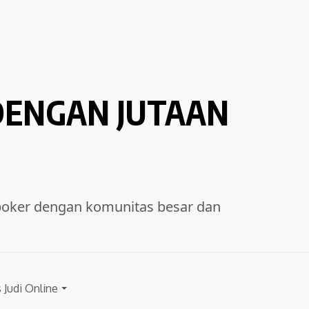
DENGAN JUTAAN
 poker dengan komunitas besar dan
 Judi Online