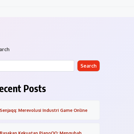
arch
Search
ecent Posts
Senjaqq: Merevolusi Industri Game Online
Rasakan Kekuatan PianoQQ: Mengubah