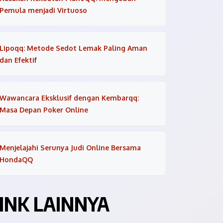
Pemula menjadi Virtuoso
Lipoqq: Metode Sedot Lemak Paling Aman
dan Efektif
Wawancara Eksklusif dengan Kembarqq:
Masa Depan Poker Online
Menjelajahi Serunya Judi Online Bersama
HondaQQ
INK LAINNYA