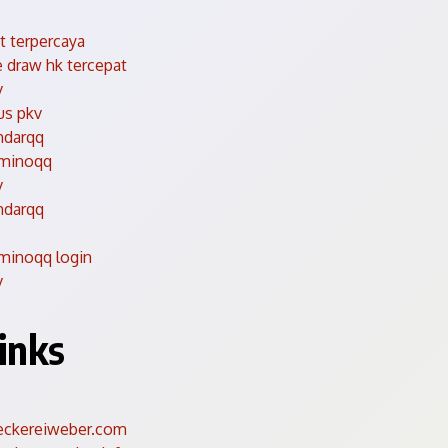
t terpercaya
e draw hk tercepat
v
us pkv
ndarqq
minoqq
v
ndarqq
minoqq login
v
inks
eckereiweber.com