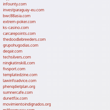
infounty.com
investparaguay-eu.com
bwc88asia.com
extrem-poker.com
ks-casino.com
carcarepoints.com
thedoodlebreeders.com
grupohugodias.com
deqair.com
techsilvers.com
ningkatinskill.com
fivsport.com
templatedzine.com
lawinfoadvice.com
phenqdietplan.org
sumnercafe.com
dunetflix.com
movimientoindignados.org
milfxxxpussy.com