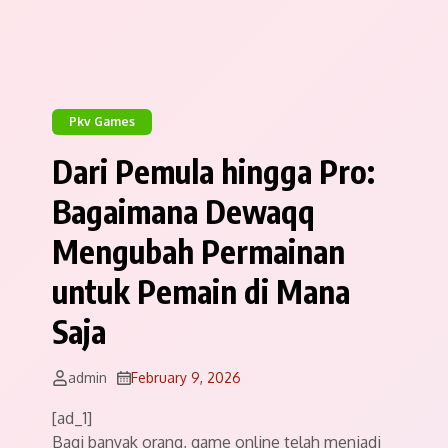
Pkv Games
Dari Pemula hingga Pro:
Bagaimana Dewaqq
Mengubah Permainan
untuk Pemain di Mana
Saja
admin
February 9, 2026
[ad_1]
Bagi banyak orang, game online telah menjadi