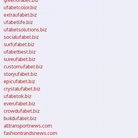
ufabetcolor.biz
extraufabet.biz
ufabetlife.biz
ufabetsolutions.biz
socialufabet.biz
surfufabet.biz
ufabetbest.biz
sureufabet.biz
customufabet.biz
storyufabet.biz
epicufabet.biz
crystalufabet.biz
ufabetok.biz
everufabet.biz
crowdufabet.biz
buildufabet.biz
alltransportnews.com
fashiontrandsnews.com