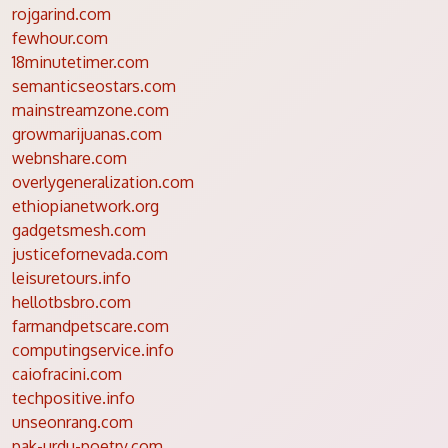
rojgarind.com
fewhour.com
18minutetimer.com
semanticseostars.com
mainstreamzone.com
growmarijuanas.com
webnshare.com
overlygeneralization.com
ethiopianetwork.org
gadgetsmesh.com
justicefornevada.com
leisuretours.info
hellotbsbro.com
farmandpetscare.com
computingservice.info
caiofracini.com
techpositive.info
unseonrang.com
pak-urdu-poetry.com