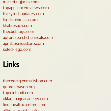
marketingjacks.com
topappliancereviews.com
trickytechupdates.com
hindiabhimaan.com
khabresach.com
thecbdblogs.com
autoresearchchemicals.com
apnabusinesskaro.com
suleckiego.com
Links
thecedarglenmaltshop.com
georgemason.org
topicinhindi.com
uklanguageacademy.com
lindehealthcarefree.com
allbusinessjobs.info