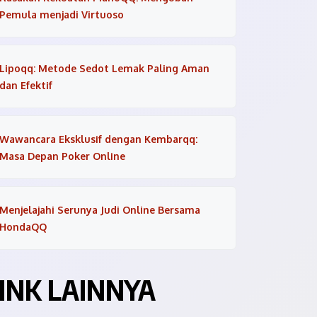
Pemula menjadi Virtuoso
Lipoqq: Metode Sedot Lemak Paling Aman
dan Efektif
Wawancara Eksklusif dengan Kembarqq:
Masa Depan Poker Online
Menjelajahi Serunya Judi Online Bersama
HondaQQ
INK LAINNYA