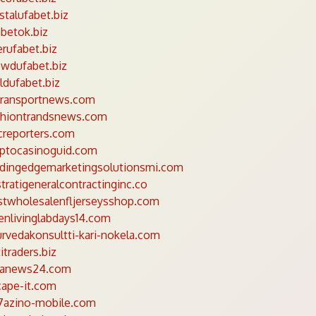
stalufabet.biz
abetok.biz
erufabet.biz
owdufabet.biz
ldufabet.biz
ltransportnews.com
shiontrandsnews.com
creporters.com
yptocasinoguid.com
adingedgemarketingsolutionsmi.com
tratigeneralcontractinginc.co
stwholesalenfljerseysshop.com
enlivinglabdays14.com
urvedakonsultti-kari-nokela.com
itraders.biz
yanews24.com
cape-it.com
7azino-mobile.com