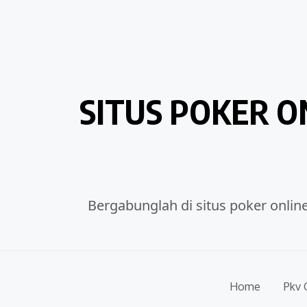
Skip
to
content
SITUS POKER 
Bergabunglah di situs poker onli
Home
Pkv