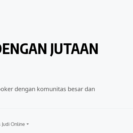
DENGAN JUTAAN
 poker dengan komunitas besar dan
 Judi Online