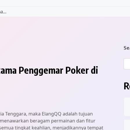
...
Se
tama Penggemar Poker di
R
Asia Tenggara, maka ElangQQ adalah tujuan
ni menawarkan beragam permainan dan fitur
semua tingkat keahlian, menjadikannya tempat