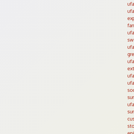
uf
ufa
ex
fa
uf
sw
uf
gr
ufa
ext
ufa
uf
soc
sur
uf
su
cu
sto
epi