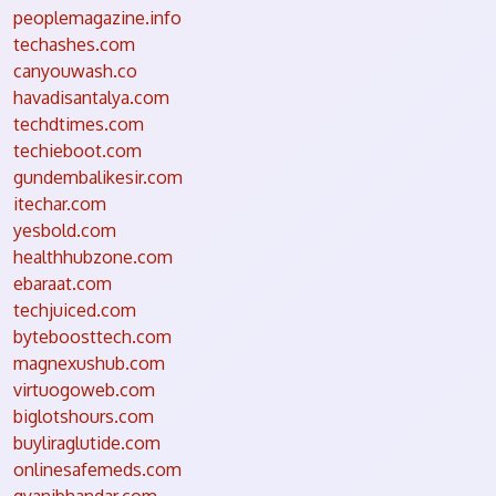
peoplemagazine.info
techashes.com
canyouwash.co
havadisantalya.com
techdtimes.com
techieboot.com
gundembalikesir.com
itechar.com
yesbold.com
healthhubzone.com
ebaraat.com
techjuiced.com
byteboosttech.com
magnexushub.com
virtuogoweb.com
biglotshours.com
buyliraglutide.com
onlinesafemeds.com
gyanibhandar.com