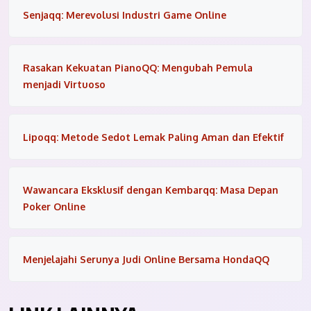
Senjaqq: Merevolusi Industri Game Online
Rasakan Kekuatan PianoQQ: Mengubah Pemula
menjadi Virtuoso
Lipoqq: Metode Sedot Lemak Paling Aman dan Efektif
Wawancara Eksklusif dengan Kembarqq: Masa Depan
Poker Online
Menjelajahi Serunya Judi Online Bersama HondaQQ