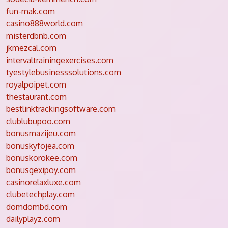
fun-mak.com
casino888world.com
misterdbnb.com
jkmezcal.com
intervaltrainingexercises.com
tyestylebusinesssolutions.com
royalpoipet.com
thestaurant.com
bestlinktrackingsoftware.com
clublubupoo.com
bonusmazijeu.com
bonuskyfojea.com
bonuskorokee.com
bonusgexipoy.com
casinorelaxluxe.com
clubetechplay.com
domdombd.com
dailyplayz.com