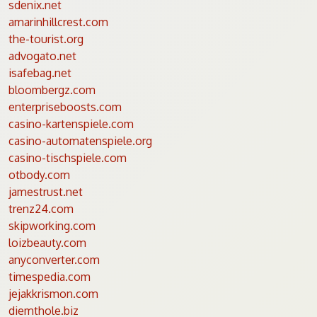
sdenix.net
amarinhillcrest.com
the-tourist.org
advogato.net
isafebag.net
bloombergz.com
enterpriseboosts.com
casino-kartenspiele.com
casino-automatenspiele.org
casino-tischspiele.com
otbody.com
jamestrust.net
trenz24.com
skipworking.com
loizbeauty.com
anyconverter.com
timespedia.com
jejakkrismon.com
diemthole.biz