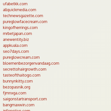
ufabetkk.com
allquickmedia.com
technewsgazette.com
pureglowfacecream.com
kingofherrings.com
mrbetjapan.com
anewentity.biz
appkuala.com
seo7days.com
pureglowcream.com
bloemenbezorgenvandaag.com
secrettohairgrowth.com
tasteofthaitogo.com
bunnynkitty.com
bezopasnik.org
fjmnxga.com
saigonstartransport.com
bangmaxwin.com
infonetive.com