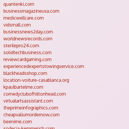
quantenki.com
businessmagazineusa.com
medicwellcare.com
vidsmall.com
businessnews2day.com
worldnewsrecords.com
sterilepro24.com
solidtechbusiness.com
reviewcardgaming.com
experiencedexpertstowingservice.com
blackheadsshop.com
location-voiture-casablanca.org
kpaulbartelme.com
comedyclubofhiltonhead.com
virtualartsassistant.com
theprimeinfographics.com
cheapvaliumordernow.com
beenime.com
sodecia-kemmerich.com