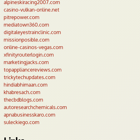
alpineskiracing2007.com
casino-vulkan-online.net
pitrepower.com
mediatown360.com
digitaleyestrainclinic.com
missionposible.com
online-casinos-vegas.com
xfinityrouterlogin.com
marketingjacks.com
topappliancereviews.com
trickytechupdates.com
hindiabhimaan.com
khabresach.com
thecbdblogs.com
autoresearchchemicals.com
apnabusinesskaro.com
suleckiego.com