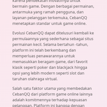
karena pendekatan inovatifnya untuk
bermain game. Dengan berbagai permainan,
antarmuka yang ramah pengguna, dan
layanan pelanggan terkemuka, CebanQQ
menetapkan standar untuk game online.
Evolusi CebanQQ dapat ditelusuri kembali ke
permulaannya yang sederhana sebagai situs
permainan kecil. Selama bertahun -tahun,
platform ini telah berkembang dan
memperluas penawarannya untuk
memasukkan beragam game, dari favorit
klasik seperti poker dan blackjack hingga
opsi yang lebih modern seperti slot dan
taruhan olahraga virtual.
Salah satu faktor utama yang membedakan
CebanQQ dari platform game online lainnya
adalah komitmennya terhadap kepuasan
pelanggan. Platform ini bangga dengan