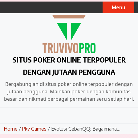
Skip
Menu
to
content
SITUS POKER ONLINE TERPOPULER
DENGAN JUTAAN PENGGUNA
Bergabunglah di situs poker online terpopuler dengan
jutaan pengguna. Mainkan poker dengan komunitas
besar dan nikmati berbagai permainan seru setiap hari.
Home
/
Pkv Games
/ Evolusi CebanQQ: Bagaimana...