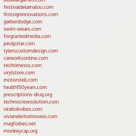
festivaldelamalou.com
firstsigninnovations.com
garberdodge.com
swim-wears.com
forgrantedmedia.com
peolpstar.com
tylerscustomdesign.com
carworksonline.com
techtimesss.com
virylstore.com
motorstell.com
health150years.com
prescriptions-drug.org
technocrewsolution.com
viraltokvibes.com
vivianebritoimoveis.com
magforbes.net
monkeycap.org