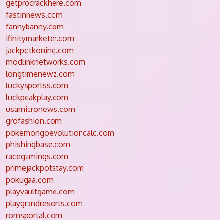
getprocrackhere.com
fastinnews.com
fannybanny.com
ifinitymarketer.com
jackpotkoning.com
modlinknetworks.com
longtimenewz.com
luckysportss.com
luckpeakplay.com
usamicronews.com
grofashion.com
pokemongoevolutioncalc.com
phishingbase.com
racegamings.com
primejackpotstay.com
pokugaa.com
playvaultgame.com
playgrandresorts.com
romsportal.com