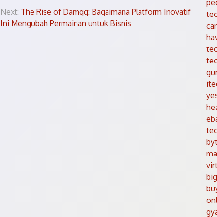
pe
Next:
The Rise of Damqq: Bagaimana Platform Inovatif
te
Ini Mengubah Permainan untuk Bisnis
ca
ha
te
te
gu
it
ye
he
eb
te
by
ma
vi
bi
bu
on
gy