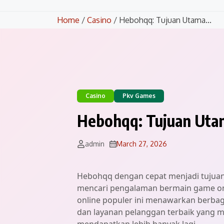
Home
/
Casino
/ Hebohqq: Tujuan Utama...
Casino
Pkv Games
Hebohqq: Tujuan Uta
admin
March 27, 2026
Hebohqq dengan cepat menjadi tujuan
mencari pengalaman bermain game on
online populer ini menawarkan berba
dan layanan pelanggan terbaik yang 