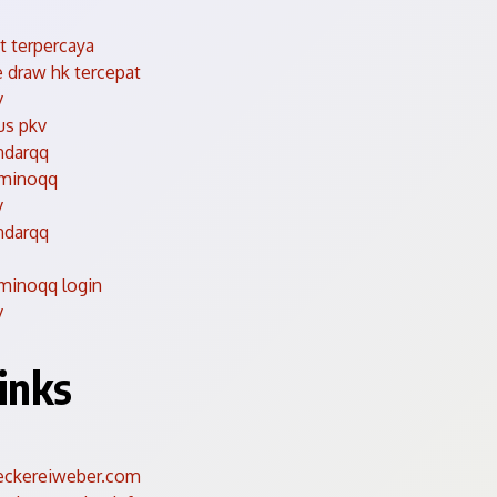
t terpercaya
e draw hk tercepat
v
us pkv
ndarqq
minoqq
v
ndarqq
minoqq login
v
inks
eckereiweber.com