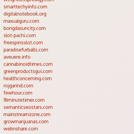
smarttechyinfo.com
digitalnotebook.org
maxualguru.com
bongdasuncity.com
slot-pachi.com
freespinsslot.com
paradisefurballs.com
aveuere.info
cannabinoidtimes.com
greenproductsgui.com
healthconcerning.com
rojgarind.com
fewhour.com
18minutetimer.com
semanticseostars.com
mainstreamzone.com
growmarijuanas.com
webnshare.com