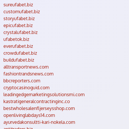
sureufabet.biz
customufabet.biz
storyufabet.biz
epicufabet.biz
crystalufabet.biz
ufabetok.biz
everufabet.biz
crowdufabet.biz
buildufabet.biz
alltransportnews.com
fashiontrandsnews.com
bbcreporters.com
cryptocasinoguid.com
leadingedgemarketingsolutionsmi.com
kastratigeneralcontractinginc.co
bestwholesalenfljerseysshop.com
openlivinglabdays14.com
ayurvedakonsultti-kari-nokela.com
antitraders.biz