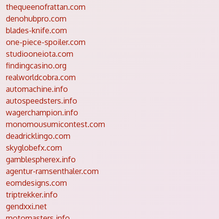
thequeenofrattan.com
denohubpro.com
blades-knife.com
one-piece-spoiler.com
studiooneiota.com
findingcasino.org
realworldcobra.com
automachine.info
autospeedsters.info
wagerchampion.info
monomousumicontest.com
deadricklingo.com
skyglobefx.com
gamblespherex.info
agentur-ramsenthaler.com
eomdesigns.com
triptrekker.info
gendxxi.net
motomasters.info