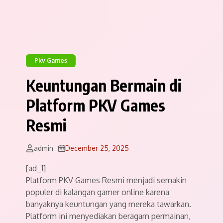
Pkv Games
Keuntungan Bermain di
Platform PKV Games
Resmi
admin
December 25, 2025
[ad_1]
Platform PKV Games Resmi menjadi semakin
populer di kalangan gamer online karena
banyaknya keuntungan yang mereka tawarkan.
Platform ini menyediakan beragam permainan,