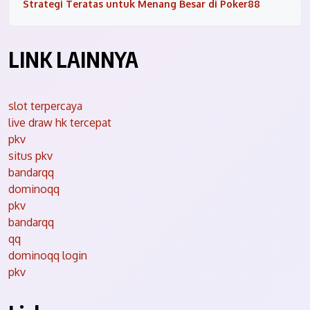
Strategi Teratas untuk Menang Besar di Poker88
LINK LAINNYA
slot terpercaya
live draw hk tercepat
pkv
situs pkv
bandarqq
dominoqq
pkv
bandarqq
qq
dominoqq login
pkv