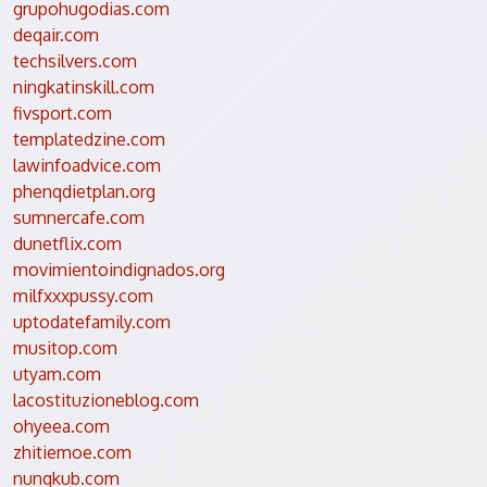
grupohugodias.com
deqair.com
techsilvers.com
ningkatinskill.com
fivsport.com
templatedzine.com
lawinfoadvice.com
phenqdietplan.org
sumnercafe.com
dunetflix.com
movimientoindignados.org
milfxxxpussy.com
uptodatefamily.com
musitop.com
utyam.com
lacostituzioneblog.com
ohyeea.com
zhitiemoe.com
nungkub.com