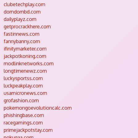
clubetechplay.com
domdombd.com
dailyplayz.com
getprocrackhere.com
fastinnews.com
fannybanny.com
ifinitymarketer.com
jackpotkoning.com
modlinknetworks.com
longtimenewz.com
luckysportss.com
luckpeakplay.com
usamicronews.com
grofashion.com
pokemongoevolutioncalc.com
phishingbase.com
racegamings.com
primejackpotstay.com
pokugaa.com