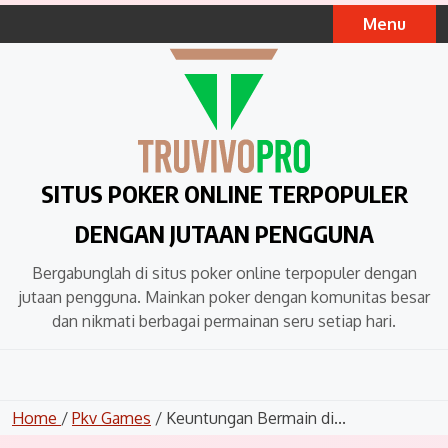
Skip
Menu
to
content
SITUS POKER ONLINE TERPOPULER
DENGAN JUTAAN PENGGUNA
Bergabunglah di situs poker online terpopuler dengan
jutaan pengguna. Mainkan poker dengan komunitas besar
dan nikmati berbagai permainan seru setiap hari.
Home
/
Pkv Games
/ Keuntungan Bermain di...