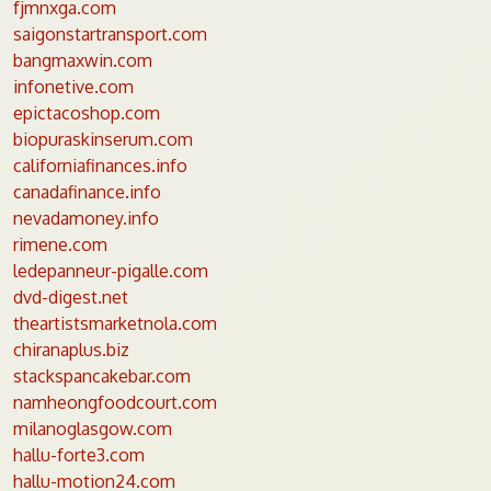
fjmnxga.com
saigonstartransport.com
bangmaxwin.com
infonetive.com
epictacoshop.com
biopuraskinserum.com
californiafinances.info
canadafinance.info
nevadamoney.info
rimene.com
ledepanneur-pigalle.com
dvd-digest.net
theartistsmarketnola.com
chiranaplus.biz
stackspancakebar.com
namheongfoodcourt.com
milanoglasgow.com
hallu-forte3.com
hallu-motion24.com