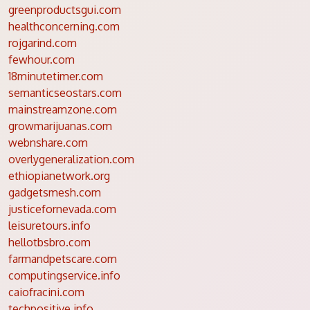
greenproductsgui.com
healthconcerning.com
rojgarind.com
fewhour.com
18minutetimer.com
semanticseostars.com
mainstreamzone.com
growmarijuanas.com
webnshare.com
overlygeneralization.com
ethiopianetwork.org
gadgetsmesh.com
justicefornevada.com
leisuretours.info
hellotbsbro.com
farmandpetscare.com
computingservice.info
caiofracini.com
techpositive.info