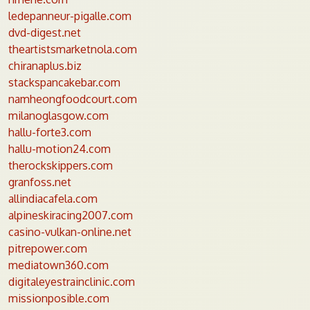
ledepanneur-pigalle.com
dvd-digest.net
theartistsmarketnola.com
chiranaplus.biz
stackspancakebar.com
namheongfoodcourt.com
milanoglasgow.com
hallu-forte3.com
hallu-motion24.com
therockskippers.com
granfoss.net
allindiacafela.com
alpineskiracing2007.com
casino-vulkan-online.net
pitrepower.com
mediatown360.com
digitaleyestrainclinic.com
missionposible.com