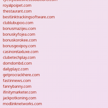
royalpoipet.com
thestaurant.com
bestlinktrackingsoftware.com
clublubupoo.com
bonusmazijeu.com
bonuskyfojea.com
bonuskorokee.com
bonusgexipoy.com
casinorelaxluxe.com
clubetechplay.com
domdombd.com
dailyplayz.com
getprocrackhere.com
fastinnews.com
fannybanny.com
ifinitymarketer.com
jackpotkoning.com
modlinknetworks.com