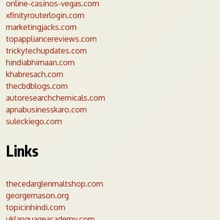
online-casinos-vegas.com
xfinityrouterlogin.com
marketingjacks.com
topappliancereviews.com
trickytechupdates.com
hindiabhimaan.com
khabresach.com
thecbdblogs.com
autoresearchchemicals.com
apnabusinesskaro.com
suleckiego.com
Links
thecedarglenmaltshop.com
georgemason.org
topicinhindi.com
uklanguageacademy.com