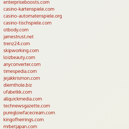
enterpriseboosts.com
casino-kartenspiele.com
casino-automatenspiele.org
casino-tischspiele.com
otbody.com
jamestrust.net
trenz24.com
skipworking.com
loizbeauty.com
anyconverter.com
timespedia.com
jejakkrismon.com
diemthole.biz
ufabetkk.com
allquickmedia.com
technewsgazette.com
pureglowfacecream.com
kingofherrings.com
mrbetjapan.com