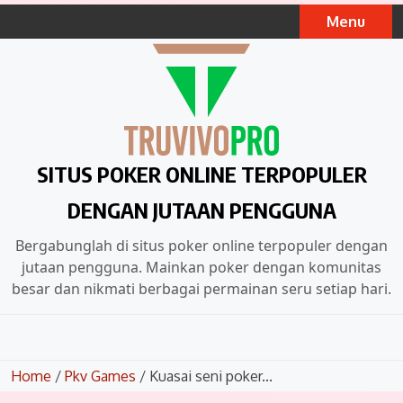
Skip
Menu
to
content
SITUS POKER ONLINE TERPOPULER
DENGAN JUTAAN PENGGUNA
Bergabunglah di situs poker online terpopuler dengan
jutaan pengguna. Mainkan poker dengan komunitas
besar dan nikmati berbagai permainan seru setiap hari.
Home
/
Pkv Games
/ Kuasai seni poker...