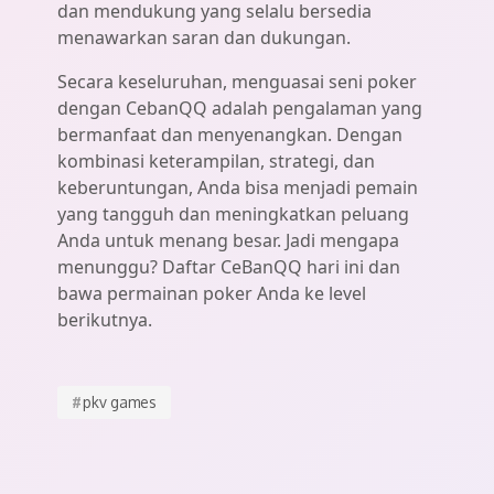
dan mendukung yang selalu bersedia
menawarkan saran dan dukungan.
Secara keseluruhan, menguasai seni poker
dengan CebanQQ adalah pengalaman yang
bermanfaat dan menyenangkan. Dengan
kombinasi keterampilan, strategi, dan
keberuntungan, Anda bisa menjadi pemain
yang tangguh dan meningkatkan peluang
Anda untuk menang besar. Jadi mengapa
menunggu? Daftar CeBanQQ hari ini dan
bawa permainan poker Anda ke level
berikutnya.
#
pkv games