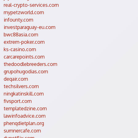
real-crypto-services.com
mypetzworld.com
infounty.com
investparaguay-eu.com
bwc88asia.com
extrem-poker.com
ks-casino.com
carcarepoints.com
thedoodlebreeders.com
grupohugodias.com
deqair.com
techsilvers.com
ningkatinskill.com
fivsport.com
templatedzine.com
lawinfoadvice.com
phenqdietplan.org
sumnercafe.com
dunetflix.com