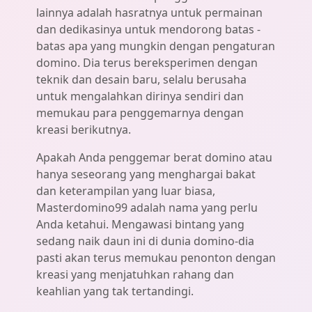
lainnya adalah hasratnya untuk permainan
dan dedikasinya untuk mendorong batas -
batas apa yang mungkin dengan pengaturan
domino. Dia terus bereksperimen dengan
teknik dan desain baru, selalu berusaha
untuk mengalahkan dirinya sendiri dan
memukau para penggemarnya dengan
kreasi berikutnya.
Apakah Anda penggemar berat domino atau
hanya seseorang yang menghargai bakat
dan keterampilan yang luar biasa,
Masterdomino99 adalah nama yang perlu
Anda ketahui. Mengawasi bintang yang
sedang naik daun ini di dunia domino-dia
pasti akan terus memukau penonton dengan
kreasi yang menjatuhkan rahang dan
keahlian yang tak tertandingi.