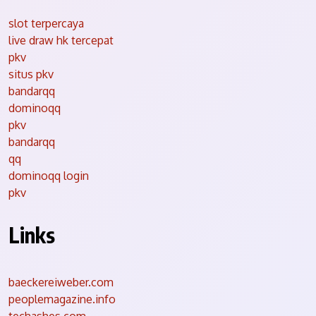
slot terpercaya
live draw hk tercepat
pkv
situs pkv
bandarqq
dominoqq
pkv
bandarqq
qq
dominoqq login
pkv
Links
baeckereiweber.com
peoplemagazine.info
techashes.com