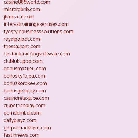
casino888world.com
misterdbnb.com
jkmezcal.com
intervaltrainingexercises.com
tyestylebusinesssolutions.com
royalpoipet.com
thestaurant.com
bestlinktrackingsoftware.com
clublubupoo.com
bonusmazijeu.com
bonuskyfojea.com
bonuskorokee.com
bonusgexipoy.com
casinorelaxluxe.com
clubetechplay.com
domdombd.com
dailyplayz.com
getprocrackhere.com
fastinnews.com