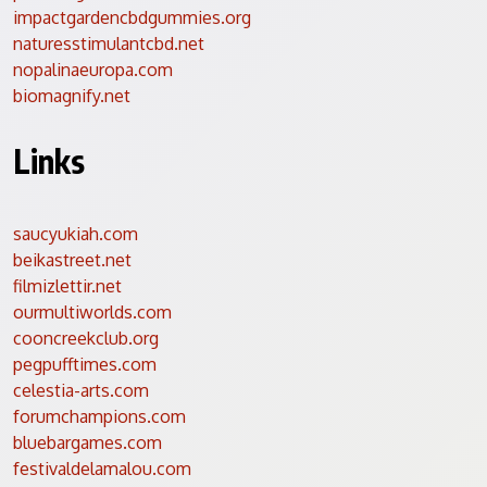
impactgardencbdgummies.org
naturesstimulantcbd.net
nopalinaeuropa.com
biomagnify.net
Links
saucyukiah.com
beikastreet.net
filmizlettir.net
ourmultiworlds.com
cooncreekclub.org
pegpufftimes.com
celestia-arts.com
forumchampions.com
bluebargames.com
festivaldelamalou.com