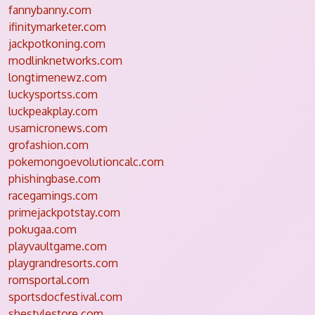
fannybanny.com
ifinitymarketer.com
jackpotkoning.com
modlinknetworks.com
longtimenewz.com
luckysportss.com
luckpeakplay.com
usamicronews.com
grofashion.com
pokemongoevolutioncalc.com
phishingbase.com
racegamings.com
primejackpotstay.com
pokugaa.com
playvaultgame.com
playgrandresorts.com
romsportal.com
sportsdocfestival.com
shestylestore.com