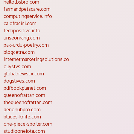
hellotbsbro.com
farmandpetscare.com
computingservice.info
caiofracini.com
techpositive.info
unseonrang.com
pak-urdu-poetry.com
blogcetra.com
internetmarketingsolutions.co
ollystvs.com
globalnewscx.com
dogslives.com
pdfbookplanet.com
queenofrattan.com
thequeenofrattan.com
denohubpro.com
blades-knife.com
one-piece-spoiler.com
studiooneiota.com