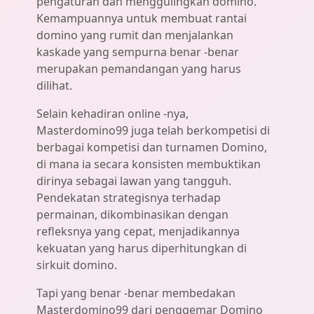
pengaturan dan menggulingkan domino.
Kemampuannya untuk membuat rantai
domino yang rumit dan menjalankan
kaskade yang sempurna benar -benar
merupakan pemandangan yang harus
dilihat.
Selain kehadiran online -nya,
Masterdomino99 juga telah berkompetisi di
berbagai kompetisi dan turnamen Domino,
di mana ia secara konsisten membuktikan
dirinya sebagai lawan yang tangguh.
Pendekatan strategisnya terhadap
permainan, dikombinasikan dengan
refleksnya yang cepat, menjadikannya
kekuatan yang harus diperhitungkan di
sirkuit domino.
Tapi yang benar -benar membedakan
Masterdomino99 dari penggemar Domino