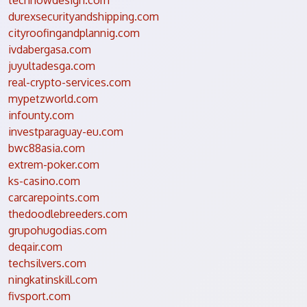
durexsecurityandshipping.com
cityroofingandplannig.com
ivdabergasa.com
juyultadesga.com
real-crypto-services.com
mypetzworld.com
infounty.com
investparaguay-eu.com
bwc88asia.com
extrem-poker.com
ks-casino.com
carcarepoints.com
thedoodlebreeders.com
grupohugodias.com
deqair.com
techsilvers.com
ningkatinskill.com
fivsport.com