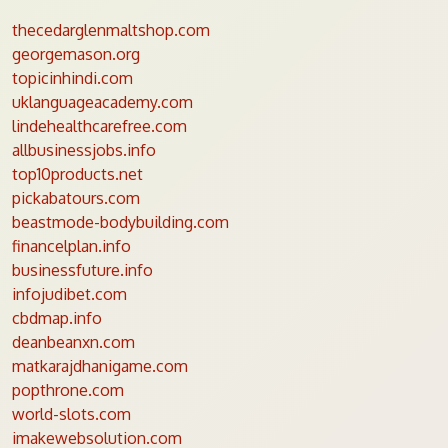
thecedarglenmaltshop.com
georgemason.org
topicinhindi.com
uklanguageacademy.com
lindehealthcarefree.com
allbusinessjobs.info
top10products.net
pickabatours.com
beastmode-bodybuilding.com
financelplan.info
businessfuture.info
infojudibet.com
cbdmap.info
deanbeanxn.com
matkarajdhanigame.com
popthrone.com
world-slots.com
imakewebsolution.com