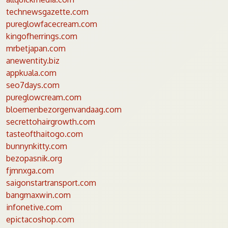
technewsgazette.com
pureglowfacecream.com
kingofherrings.com
mrbetjapan.com
anewentity.biz
appkuala.com
seo7days.com
pureglowcream.com
bloemenbezorgenvandaag.com
secrettohairgrowth.com
tasteofthaitogo.com
bunnynkitty.com
bezopasnik.org
fjmnxga.com
saigonstartransport.com
bangmaxwin.com
infonetive.com
epictacoshop.com