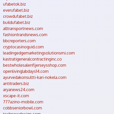
ufabetok.biz
everufabet.biz
crowdufabet.biz
buildufabet.biz
alltransportnews.com
fashiontrandsnews.com
bbcreporters.com
cryptocasinoguid.com
leadingedgemarketingsolutionsmi.com
kastratigeneralcontractinginc.co
bestwholesalenfljerseysshop.com
openlivinglabdays14.com
ayurvedakonsultti-kari-nokela.com
antitraders.biz
aryanews24.com
xscape-it.com
777azino-mobile.com
cobbseniorbowl.com
technowdesign.com