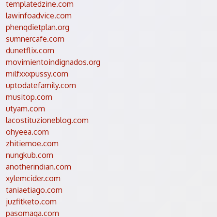
templatedzine.com
lawinfoadvice.com
phenqdietplan.org
sumnercafe.com
dunetflix.com
movimientoindignados.org
milfxxxpussy.com
uptodatefamily.com
musitop.com
utyam.com
lacostituzioneblog.com
ohyeea.com
zhitiemoe.com
nungkub.com
anotherindian.com
xylemcider.com
taniaetiago.com
juzfitketo.com
pasomaga.com