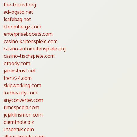
the-tourist.org
advogato.net
isafebag.net
bloombergz.com
enterpriseboosts.com
casino-kartenspiele.com
casino-automatenspiele.org
casino-tischspiele.com
otbody.com
jamestrust.net
trenz24.com
skipworking.com
loizbeauty.com
anyconverter.com
timespedia.com
jejakkrismon.com
diemthole.biz
ufabetkk.com
allquickmedia.com