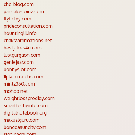
che-blog.com
pancakecoinz.com
flyfinley.com
prideconsultation.com
hountinglil.info
chakraaffirmations.net
bestjokes4u.com
lustgurgaon.com
geniejaar.com
bobbyslot.com
11placemoulin.com
mintz360.com
mohob.net
weightlossprodigy.com
smarttechyinfo.com
digitalnotebook.org
maxualguru.com
bongdasuncity.com
slot-pachi.com