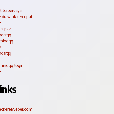
t terpercaya
e draw hk tercepat
v
us pkv
ndarqq
minoqq
v
ndarqq
minoqq login
v
inks
eckereiweber.com