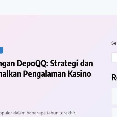
Se
gan DepoQQ: Strategi dan
alkan Pengalaman Kasino
R
opuler dalam beberapa tahun terakhir,