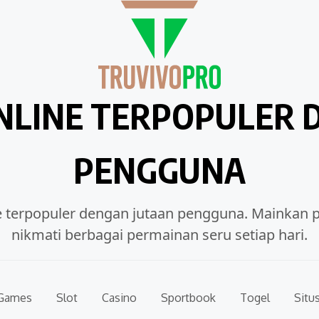
ONLINE TERPOPULER 
PENGGUNA
ne terpopuler dengan jutaan pengguna. Mainkan
nikmati berbagai permainan seru setiap hari.
 Games
Slot
Casino
Sportbook
Togel
Situs