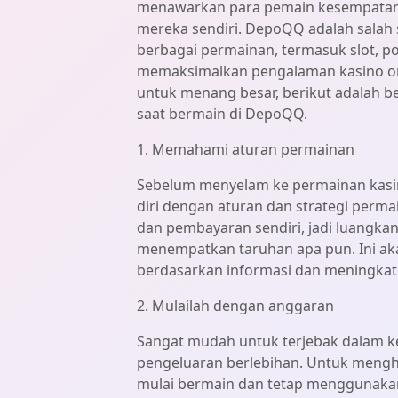
menawarkan para pemain kesempatan
mereka sendiri. DepoQQ adalah salah
berbagai permainan, termasuk slot, poke
memaksimalkan pengalaman kasino on
untuk menang besar, berikut adalah be
saat bermain di DepoQQ.
1. Memahami aturan permainan
Sebelum menyelam ke permainan kasi
diri dengan aturan dan strategi perma
dan pembayaran sendiri, jadi luangk
menempatkan taruhan apa pun. Ini 
berdasarkan informasi dan meningka
2. Mulailah dengan anggaran
Sangat mudah untuk terjebak dalam k
pengeluaran berlebihan. Untuk menghi
mulai bermain dan tetap menggunaka