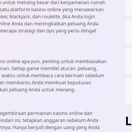
 untuk menang besar dari kenyamanan rumah
 satu platform kasino online yang menawarkan
r, blackjack, dan roulette. Jika Anda ingin
line Anda dan meningkatkan peluang Anda
berapa strategi dan tips yang perlu diingat
no online apa pun, penting untuk membiasakan
inan. Setiap game memiliki aturan, peluang,
an waktu untuk membaca cara bermain sebelum
akan membantu Anda membuat keputusan
tkan peluang Anda untuk menang.
egembiraan permainan kasino online dan
L
ndari ini, tetapkan anggaran sebelum Anda
nnya. Hanya berjudi dengan uang yang Anda