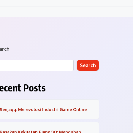
arch
Search
ecent Posts
Senjaqq: Merevolusi Industri Game Online
Rasakan Kekuatan PianoQQ: Mengubah