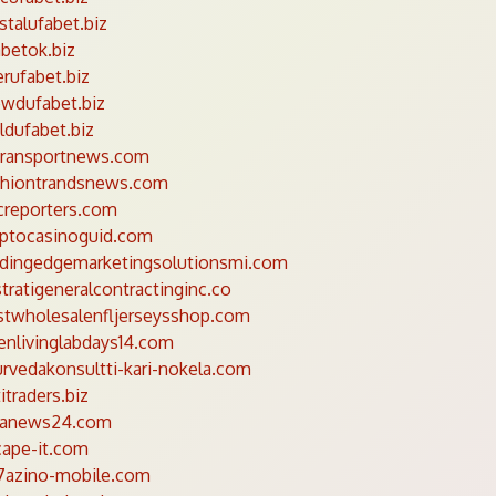
stalufabet.biz
abetok.biz
erufabet.biz
owdufabet.biz
ldufabet.biz
ltransportnews.com
shiontrandsnews.com
creporters.com
yptocasinoguid.com
adingedgemarketingsolutionsmi.com
tratigeneralcontractinginc.co
stwholesalenfljerseysshop.com
enlivinglabdays14.com
urvedakonsultti-kari-nokela.com
itraders.biz
yanews24.com
cape-it.com
7azino-mobile.com