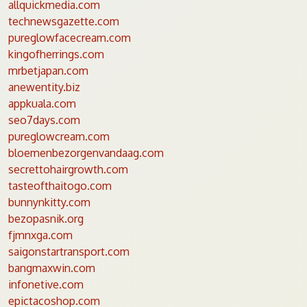
allquickmedia.com
technewsgazette.com
pureglowfacecream.com
kingofherrings.com
mrbetjapan.com
anewentity.biz
appkuala.com
seo7days.com
pureglowcream.com
bloemenbezorgenvandaag.com
secrettohairgrowth.com
tasteofthaitogo.com
bunnynkitty.com
bezopasnik.org
fjmnxga.com
saigonstartransport.com
bangmaxwin.com
infonetive.com
epictacoshop.com