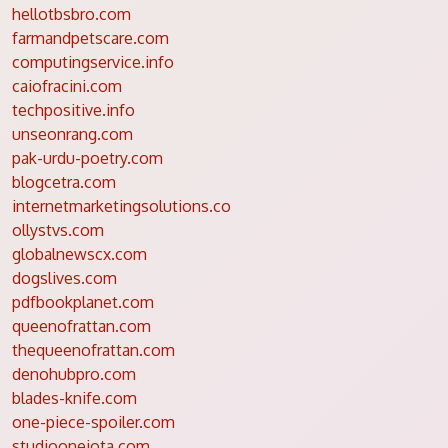
hellotbsbro.com
farmandpetscare.com
computingservice.info
caiofracini.com
techpositive.info
unseonrang.com
pak-urdu-poetry.com
blogcetra.com
internetmarketingsolutions.co
ollystvs.com
globalnewscx.com
dogslives.com
pdfbookplanet.com
queenofrattan.com
thequeenofrattan.com
denohubpro.com
blades-knife.com
one-piece-spoiler.com
studiooneiota.com