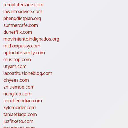
templatedzine.com
lawinfoadvice.com
phenqdietplan.org
sumnercafe.com
dunetflix.com
movimientoindignados.org
milfxxxpussy.com
uptodatefamily.com
musitop.com
utyam.com
lacostituzioneblog.com
ohyeea.com
zhitiemoe.com
nungkub.com
anotherindian.com
xylemcider.com
taniaetiago.com
juzfitketo.com
pasomaga.com