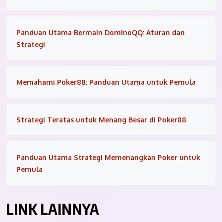
Panduan Utama Bermain DominoQQ: Aturan dan
Strategi
Memahami Poker88: Panduan Utama untuk Pemula
Strategi Teratas untuk Menang Besar di Poker88
Panduan Utama Strategi Memenangkan Poker untuk
Pemula
LINK LAINNYA