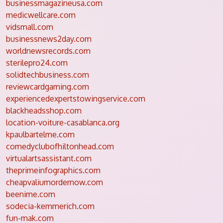
businessmagazineusa.com
medicwellcare.com
vidsmall.com
businessnews2day.com
worldnewsrecords.com
sterilepro24.com
solidtechbusiness.com
reviewcardgaming.com
experiencedexpertstowingservice.com
blackheadsshop.com
location-voiture-casablanca.org
kpaulbartelme.com
comedyclubofhiltonhead.com
virtualartsassistant.com
theprimeinfographics.com
cheapvaliumordernow.com
beenime.com
sodecia-kemmerich.com
fun-mak.com