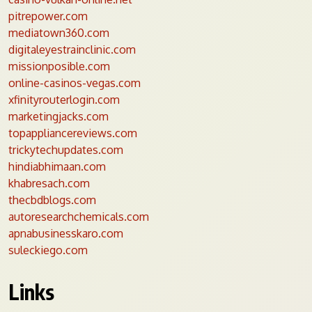
pitrepower.com
mediatown360.com
digitaleyestrainclinic.com
missionposible.com
online-casinos-vegas.com
xfinityrouterlogin.com
marketingjacks.com
topappliancereviews.com
trickytechupdates.com
hindiabhimaan.com
khabresach.com
thecbdblogs.com
autoresearchchemicals.com
apnabusinesskaro.com
suleckiego.com
Links