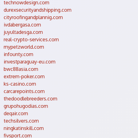
technowdesign.com
durexsecurityandshipping.com
cityroofingandplannig.com
ivdabergasa.com
juyultadesga.com
real-crypto-services.com
mypetzworld.com
infounty.com
investparaguay-eu.com
bwc88asia.com
extrem-poker.com
ks-casino.com
carcarepoints.com
thedoodlebreeders.com
grupohugodias.com
deqair.com
techsilvers.com
ningkatinskill.com
fivsport.com