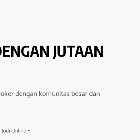
DENGAN JUTAAN
 poker dengan komunitas besar dan
 Judi Online