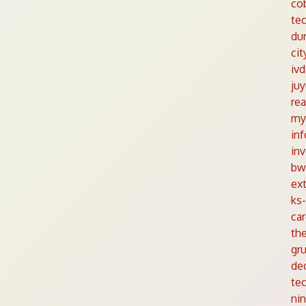
co
te
du
ci
iv
ju
re
my
in
in
bw
ex
ks
ca
th
gr
de
te
nin