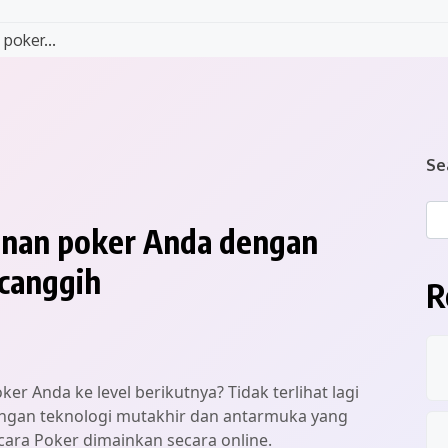
poker...
Se
nan poker Anda dengan
 canggih
R
 Anda ke level berikutnya? Tidak terlihat lagi
engan teknologi mutakhir dan antarmuka yang
ara Poker dimainkan secara online.