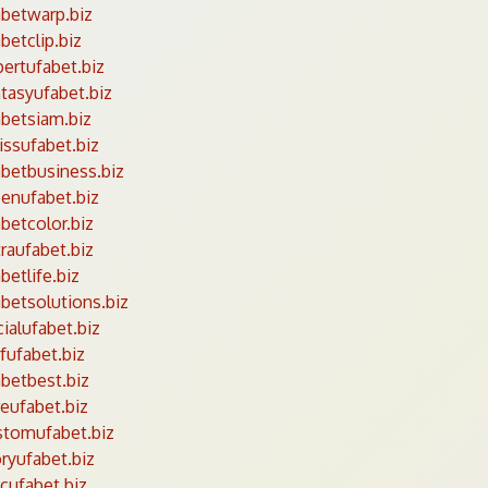
abetwarp.biz
betclip.biz
pertufabet.biz
ntasyufabet.biz
abetsiam.biz
issufabet.biz
abetbusiness.biz
eenufabet.biz
betcolor.biz
raufabet.biz
betlife.biz
abetsolutions.biz
ialufabet.biz
fufabet.biz
abetbest.biz
reufabet.biz
stomufabet.biz
ryufabet.biz
cufabet.biz