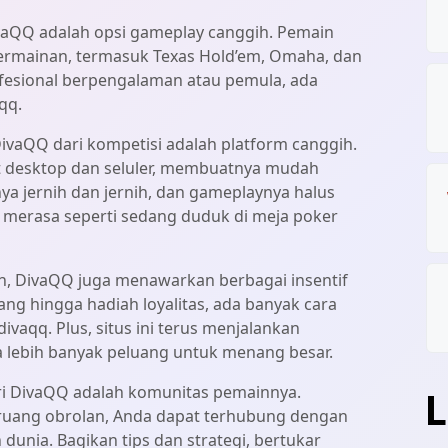
DivaQQ adalah opsi gameplay canggih. Pemain
ermainan, termasuk Texas Hold’em, Omaha, dan
fesional berpengalaman atau pemula, ada
qq.
vaQQ dari kompetisi adalah platform canggih.
at desktop dan seluler, membuatnya mudah
ya jernih dan jernih, dan gameplaynya halus
 merasa seperti sedang duduk di meja poker
n, DivaQQ juga menawarkan berbagai insentif
ng hingga hadiah loyalitas, ada banyak cara
vaqq. Plus, situs ini terus menjalankan
lebih banyak peluang untuk menang besar.
ari DivaQQ adalah komunitas pemainnya.
L
ruang obrolan, Anda dapat terhubung dengan
unia. Bagikan tips dan strategi, bertukar