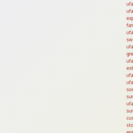
uf
ufa
ex
fa
uf
sw
uf
gr
ufa
ext
ufa
uf
soc
sur
uf
su
cu
sto
epi