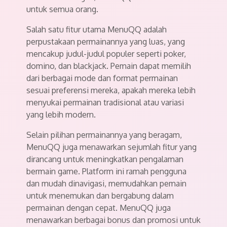
untuk semua orang.
Salah satu fitur utama MenuQQ adalah
perpustakaan permainannya yang luas, yang
mencakup judul-judul populer seperti poker,
domino, dan blackjack. Pemain dapat memilih
dari berbagai mode dan format permainan
sesuai preferensi mereka, apakah mereka lebih
menyukai permainan tradisional atau variasi
yang lebih modern.
Selain pilihan permainannya yang beragam,
MenuQQ juga menawarkan sejumlah fitur yang
dirancang untuk meningkatkan pengalaman
bermain game. Platform ini ramah pengguna
dan mudah dinavigasi, memudahkan pemain
untuk menemukan dan bergabung dalam
permainan dengan cepat. MenuQQ juga
menawarkan berbagai bonus dan promosi untuk