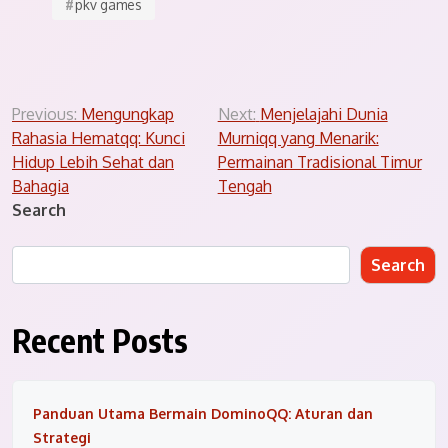
#
pkv games
Post
Previous:
Mengungkap
Next:
Menjelajahi Dunia
Rahasia Hematqq: Kunci
Murniqq yang Menarik:
navigation
Hidup Lebih Sehat dan
Permainan Tradisional Timur
Bahagia
Tengah
Search
Search
Recent Posts
Panduan Utama Bermain DominoQQ: Aturan dan
Strategi