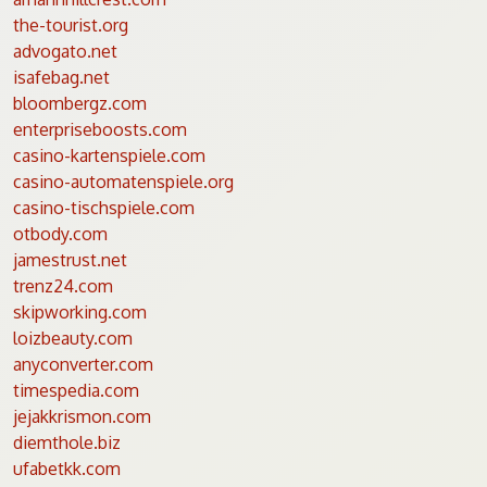
the-tourist.org
advogato.net
isafebag.net
bloombergz.com
enterpriseboosts.com
casino-kartenspiele.com
casino-automatenspiele.org
casino-tischspiele.com
otbody.com
jamestrust.net
trenz24.com
skipworking.com
loizbeauty.com
anyconverter.com
timespedia.com
jejakkrismon.com
diemthole.biz
ufabetkk.com