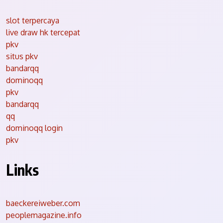
slot terpercaya
live draw hk tercepat
pkv
situs pkv
bandarqq
dominoqq
pkv
bandarqq
qq
dominoqq login
pkv
Links
baeckereiweber.com
peoplemagazine.info