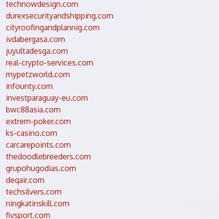
technowdesign.com
durexsecurityandshipping.com
cityroofingandplannig.com
ivdabergasa.com
juyultadesga.com
real-crypto-services.com
mypetzworld.com
infounty.com
investparaguay-eu.com
bwc88asia.com
extrem-poker.com
ks-casino.com
carcarepoints.com
thedoodlebreeders.com
grupohugodias.com
deqair.com
techsilvers.com
ningkatinskill.com
fivsport.com