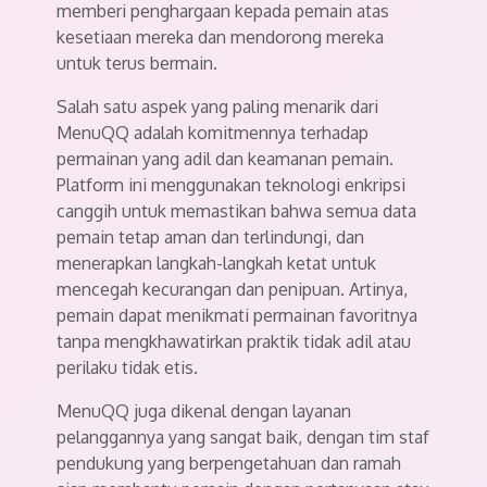
memberi penghargaan kepada pemain atas
kesetiaan mereka dan mendorong mereka
untuk terus bermain.
Salah satu aspek yang paling menarik dari
MenuQQ adalah komitmennya terhadap
permainan yang adil dan keamanan pemain.
Platform ini menggunakan teknologi enkripsi
canggih untuk memastikan bahwa semua data
pemain tetap aman dan terlindungi, dan
menerapkan langkah-langkah ketat untuk
mencegah kecurangan dan penipuan. Artinya,
pemain dapat menikmati permainan favoritnya
tanpa mengkhawatirkan praktik tidak adil atau
perilaku tidak etis.
MenuQQ juga dikenal dengan layanan
pelanggannya yang sangat baik, dengan tim staf
pendukung yang berpengetahuan dan ramah