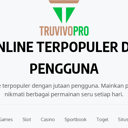
ONLINE TERPOPULER 
PENGGUNA
ne terpopuler dengan jutaan pengguna. Mainkan
nikmati berbagai permainan seru setiap hari.
 Games
Slot
Casino
Sportbook
Togel
Situs