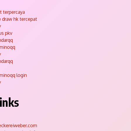
t terpercaya
e draw hk tercepat
v
us pkv
ndarqq
minoqq
v
ndarqq
minoqq login
v
inks
eckereiweber.com