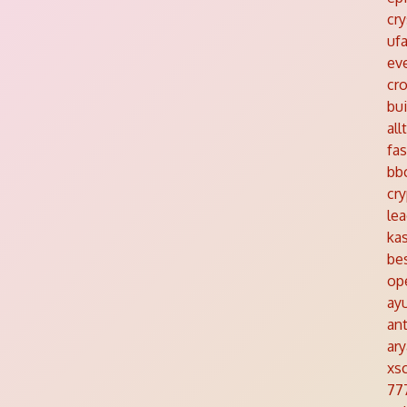
cry
uf
ev
cr
bui
al
fa
bb
cr
le
kas
be
op
ay
ant
ar
xs
77