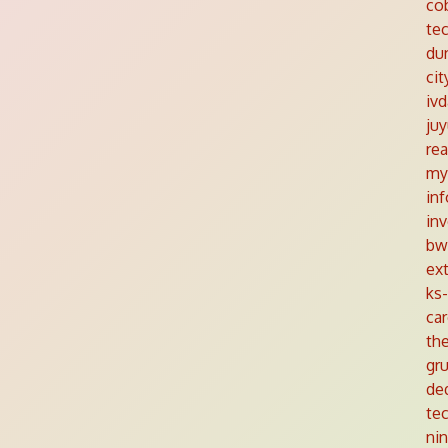
co
te
du
ci
iv
ju
re
my
in
in
bw
ex
ks
ca
th
gr
de
te
nin