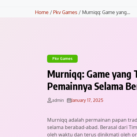
Home
/
Pkv Games
/ Murniqq: Game yang...
Pkv Games
Murniqq: Game yang 
Pemainnya Selama Be
admin
January 17, 2025
Murniqq adalah permainan papan trad
selama berabad-abad. Berasal dari Timu
oleh waktu dan terus dinikmati oleh or