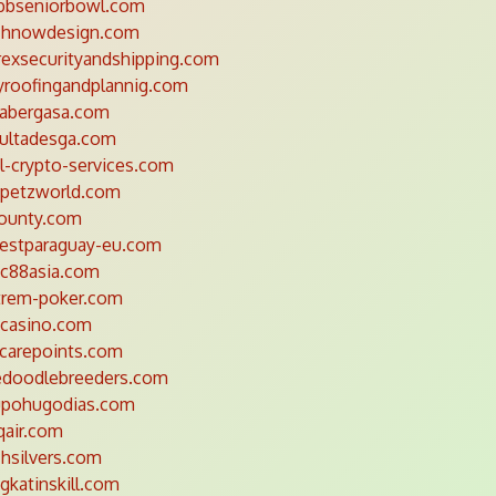
bbseniorbowl.com
chnowdesign.com
rexsecurityandshipping.com
tyroofingandplannig.com
dabergasa.com
yultadesga.com
al-crypto-services.com
petzworld.com
founty.com
vestparaguay-eu.com
c88asia.com
trem-poker.com
-casino.com
rcarepoints.com
edoodlebreeders.com
upohugodias.com
qair.com
chsilvers.com
gkatinskill.com