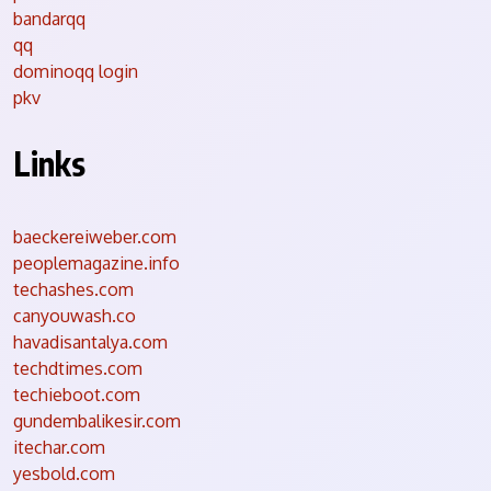
bandarqq
qq
dominoqq login
pkv
Links
baeckereiweber.com
peoplemagazine.info
techashes.com
canyouwash.co
havadisantalya.com
techdtimes.com
techieboot.com
gundembalikesir.com
itechar.com
yesbold.com