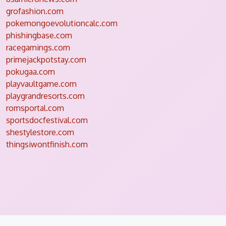
grofashion.com
pokemongoevolutioncalc.com
phishingbase.com
racegamings.com
primejackpotstay.com
pokugaa.com
playvaultgame.com
playgrandresorts.com
romsportal.com
sportsdocfestival.com
shestylestore.com
thingsiwontfinish.com