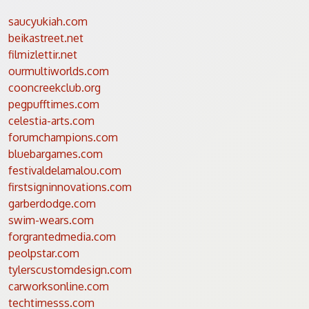
saucyukiah.com
beikastreet.net
filmizlettir.net
ourmultiworlds.com
cooncreekclub.org
pegpufftimes.com
celestia-arts.com
forumchampions.com
bluebargames.com
festivaldelamalou.com
firstsigninnovations.com
garberdodge.com
swim-wears.com
forgrantedmedia.com
peolpstar.com
tylerscustomdesign.com
carworksonline.com
techtimesss.com