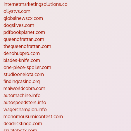
internetmarketingsolutions.co
ollystvs.com
globalnewscx.com
dogslives.com
pdfbookplanet.com
queenofrattan.com
thequeenofrattan.com
denohubpro.com
blades-knife.com
one-piece-spoiler.com
studiooneiota.com
findingcasino.org
realworldcobra.com
automachine.info
autospeedsters.info
wagerchampion.info
monomousumicontest.com
deadricklingo.com
skyglobefx.com