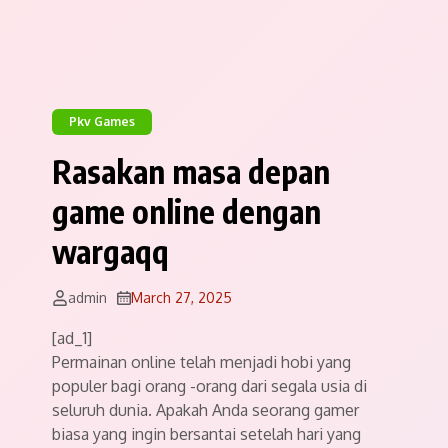
Pkv Games
Rasakan masa depan
game online dengan
wargaqq
admin
March 27, 2025
[ad_1]
Permainan online telah menjadi hobi yang
populer bagi orang -orang dari segala usia di
seluruh dunia. Apakah Anda seorang gamer
biasa yang ingin bersantai setelah hari yang