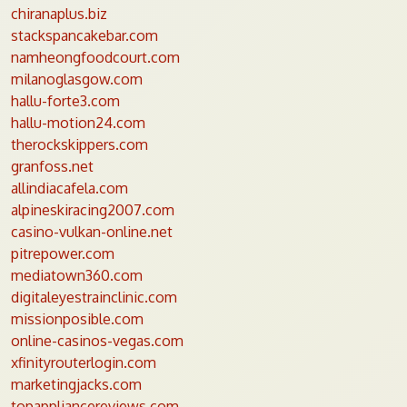
chiranaplus.biz
stackspancakebar.com
namheongfoodcourt.com
milanoglasgow.com
hallu-forte3.com
hallu-motion24.com
therockskippers.com
granfoss.net
allindiacafela.com
alpineskiracing2007.com
casino-vulkan-online.net
pitrepower.com
mediatown360.com
digitaleyestrainclinic.com
missionposible.com
online-casinos-vegas.com
xfinityrouterlogin.com
marketingjacks.com
topappliancereviews.com