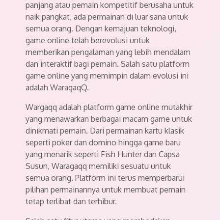
panjang atau pemain kompetitif berusaha untuk
naik pangkat, ada permainan di luar sana untuk
semua orang. Dengan kemajuan teknologi,
game online telah berevolusi untuk
memberikan pengalaman yang lebih mendalam
dan interaktif bagi pemain. Salah satu platform
game online yang memimpin dalam evolusi ini
adalah WaragaqQ.
Wargaqq adalah platform game online mutakhir
yang menawarkan berbagai macam game untuk
dinikmati pemain. Dari permainan kartu klasik
seperti poker dan domino hingga game baru
yang menarik seperti Fish Hunter dan Capsa
Susun, Waragaqq memiliki sesuatu untuk
semua orang. Platform ini terus memperbarui
pilihan permainannya untuk membuat pemain
tetap terlibat dan terhibur.