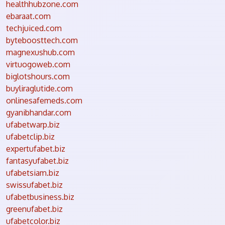
healthhubzone.com
ebaraat.com
techjuiced.com
byteboosttech.com
magnexushub.com
virtuogoweb.com
biglotshours.com
buyliraglutide.com
onlinesafemeds.com
gyanibhandar.com
ufabetwarp.biz
ufabetclip.biz
expertufabet.biz
fantasyufabet.biz
ufabetsiam.biz
swissufabet.biz
ufabetbusiness.biz
greenufabet.biz
ufabetcolor.biz