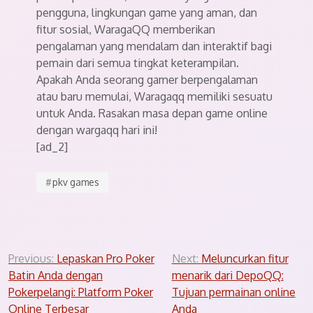
pengguna, lingkungan game yang aman, dan
fitur sosial, WaragaQQ memberikan
pengalaman yang mendalam dan interaktif bagi
pemain dari semua tingkat keterampilan.
Apakah Anda seorang gamer berpengalaman
atau baru memulai, Waragaqq memiliki sesuatu
untuk Anda. Rasakan masa depan game online
dengan wargaqq hari ini!
[ad_2]
#
pkv games
Post
Previous:
Lepaskan Pro Poker
Next:
Meluncurkan fitur
Batin Anda dengan
menarik dari DepoQQ:
navigation
Pokerpelangi: Platform Poker
Tujuan permainan online
Online Terbesar
Anda