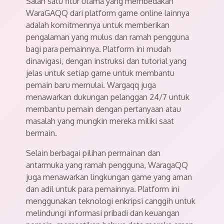
Salah satu fitur utama yang membedakan
WaraGAQQ dari platform game online lainnya
adalah komitmennya untuk memberikan
pengalaman yang mulus dan ramah pengguna
bagi para pemainnya. Platform ini mudah
dinavigasi, dengan instruksi dan tutorial yang
jelas untuk setiap game untuk membantu
pemain baru memulai. Wargaqq juga
menawarkan dukungan pelanggan 24/7 untuk
membantu pemain dengan pertanyaan atau
masalah yang mungkin mereka miliki saat
bermain.
Selain berbagai pilihan permainan dan
antarmuka yang ramah pengguna, WaragaQQ
juga menawarkan lingkungan game yang aman
dan adil untuk para pemainnya. Platform ini
menggunakan teknologi enkripsi canggih untuk
melindungi informasi pribadi dan keuangan