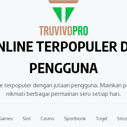
ONLINE TERPOPULER 
PENGGUNA
ine terpopuler dengan jutaan pengguna. Mainkan 
nikmati berbagai permainan seru setiap hari.
 Games
Slot
Casino
Sportbook
Togel
Situs