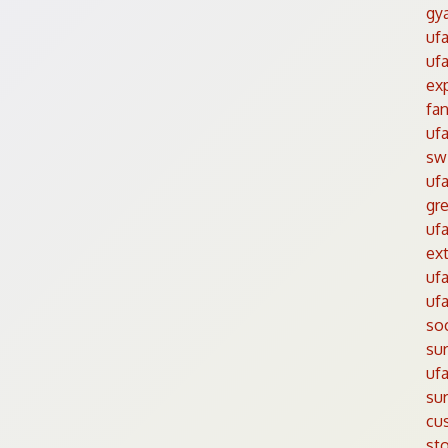
gy
uf
ufa
ex
fa
uf
sw
uf
gr
ufa
ext
ufa
uf
soc
sur
uf
su
cu
sto