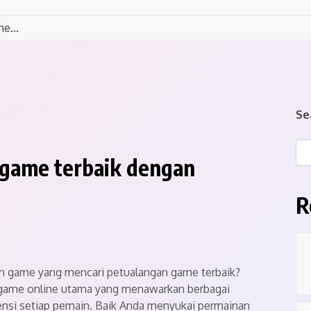
e...
Se
 game terbaik dengan
R
 game yang mencari petualangan game terbaik?
rm game online utama yang menawarkan berbagai
nsi setiap pemain. Baik Anda menyukai permainan