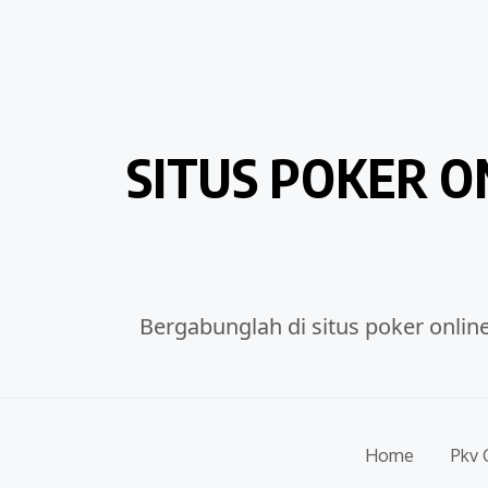
Skip
to
content
SITUS POKER 
Bergabunglah di situs poker onli
Home
Pkv