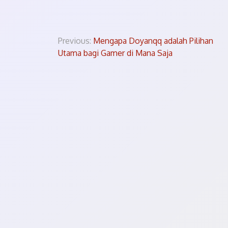
Post
Previous:
Mengapa Doyanqq adalah Pilihan
Utama bagi Gamer di Mana Saja
navigation