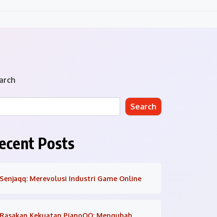
arch
Search
ecent Posts
Senjaqq: Merevolusi Industri Game Online
Rasakan Kekuatan PianoQQ: Mengubah