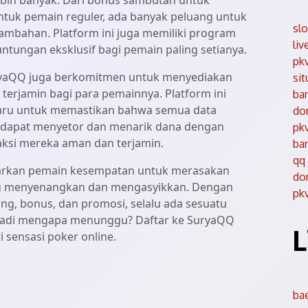
bih banyak. Dari bonus sambutan untuk
untuk pemain reguler, ada banyak peluang untuk
slo
mbahan. Platform ini juga memiliki program
liv
ntungan eksklusif bagi pemain paling setianya.
pk
SuryaQQ juga berkomitmen untuk menyediakan
sit
erjamin bagi para pemainnya. Platform ini
ba
baru untuk memastikan bahwa semua data
do
 dapat menyetor dan menarik dana dengan
pk
aksi mereka aman dan terjamin.
ba
qq
arkan pemain kesempatan untuk merasakan
do
ang menyenangkan dan mengasyikkan. Dengan
pk
g, bonus, dan promosi, selalu ada sesuatu
 Jadi mengapa menunggu? Daftar ke SuryaQQ
L
i sensasi poker online.
ba