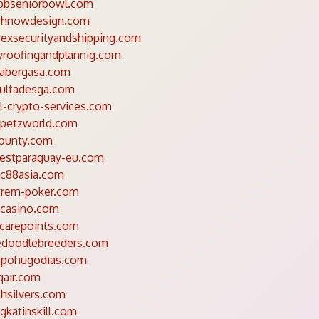
bbseniorbowl.com
chnowdesign.com
rexsecurityandshipping.com
tyroofingandplannig.com
dabergasa.com
yultadesga.com
al-crypto-services.com
petzworld.com
founty.com
vestparaguay-eu.com
c88asia.com
trem-poker.com
-casino.com
rcarepoints.com
edoodlebreeders.com
upohugodias.com
qair.com
chsilvers.com
gkatinskill.com