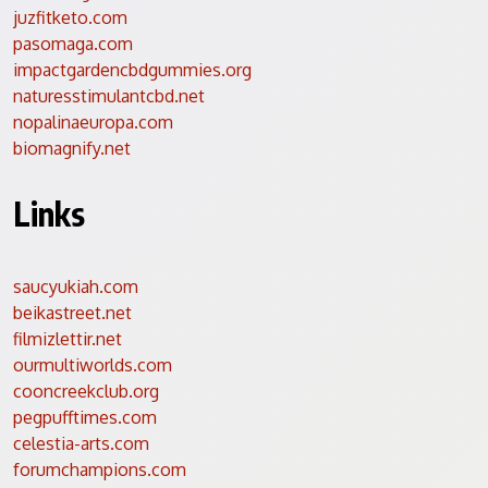
juzfitketo.com
pasomaga.com
impactgardencbdgummies.org
naturesstimulantcbd.net
nopalinaeuropa.com
biomagnify.net
Links
saucyukiah.com
beikastreet.net
filmizlettir.net
ourmultiworlds.com
cooncreekclub.org
pegpufftimes.com
celestia-arts.com
forumchampions.com