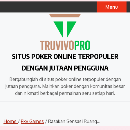
Skip
Menu
to
content
SITUS POKER ONLINE TERPOPULER
DENGAN JUTAAN PENGGUNA
Bergabunglah di situs poker online terpopuler dengan
jutaan pengguna. Mainkan poker dengan komunitas besar
dan nikmati berbagai permainan seru setiap hari.
Home
/
Pkv Games
/ Rasakan Sensasi Ruang...