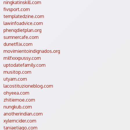
ningkatinskill.com
fivsport.com
templatedzine.com
lawinfoadvice.com
phenqdietplan.org
sumnercafe.com
dunetflix.com
movimientoindignados.org
milfxxxpussy.com
uptodatefamily.com
musitop.com
utyam.com
lacostituzioneblog.com
ohyeea.com
zhitiemoe.com
nungkub.com
anotherindian.com
xylemcider.com
taniaetiago.com