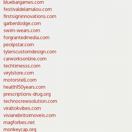
bluebargames.com
festivaldelamalou.com
firstsigninnovations.com
garberdodge.com
swim-wears.com
forgrantedmedia.com
peolpstar.com
tylerscustomdesign.com
carworksonline.com
techtimesss.com
virylstore.com
motorstell.com
health150years.com
prescriptions-drug.org
technocrewsolution.com
viraltokvibes.com
vivianebritoimoveis.com
magforbes.net
monkeycap.org