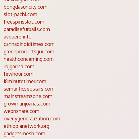
bongdasuncity.com
slot-pachi.com
freespinsslot.com
paradisefurballs.com
aveuere.info
cannabinoidtimes.com
greenproductsgui.com
healthconcerning.com
rojgarind.com
fewhour.com
18minutetimer.com
semanticseostars.com
mainstreamzone.com
growmarijuanas.com
webnshare.com
overlygeneralization.com
ethiopianetwork.org
gadgetsmesh.com