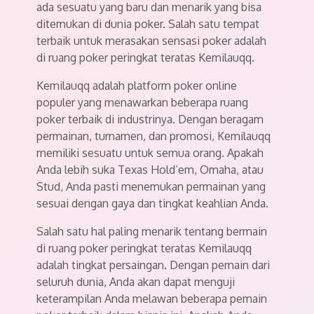
ada sesuatu yang baru dan menarik yang bisa
ditemukan di dunia poker. Salah satu tempat
terbaik untuk merasakan sensasi poker adalah
di ruang poker peringkat teratas Kemilauqq.
Kemilauqq adalah platform poker online
populer yang menawarkan beberapa ruang
poker terbaik di industrinya. Dengan beragam
permainan, turnamen, dan promosi, Kemilauqq
memiliki sesuatu untuk semua orang. Apakah
Anda lebih suka Texas Hold’em, Omaha, atau
Stud, Anda pasti menemukan permainan yang
sesuai dengan gaya dan tingkat keahlian Anda.
Salah satu hal paling menarik tentang bermain
di ruang poker peringkat teratas Kemilauqq
adalah tingkat persaingan. Dengan pemain dari
seluruh dunia, Anda akan dapat menguji
keterampilan Anda melawan beberapa pemain