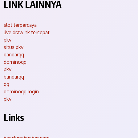
LINK LAINNYA
slot terpercaya
live draw hk tercepat
pkv
situs pkv
bandarqq
dominoqq
pkv
bandarqq
qq
dominoqq login
pkv
Links
baeckereiweber.com