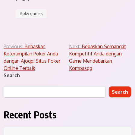
#
pkv games
Post
Previous:
Bebaskan
Next:
Bebaskan Semangat
Keterampilan Poker Anda
Kompetitif Anda dengan
navigation
dengan Ajoqq: Situs Poker
Game Mendebarkan
Online Terbaik
Kompasqq
Search
Search
Recent Posts