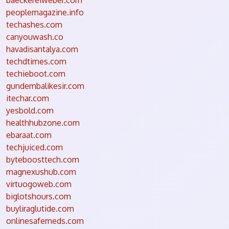
peoplemagazine.info
techashes.com
canyouwash.co
havadisantalya.com
techdtimes.com
techieboot.com
gundembalikesir.com
itechar.com
yesbold.com
healthhubzone.com
ebaraat.com
techjuiced.com
byteboosttech.com
magnexushub.com
virtuogoweb.com
biglotshours.com
buyliraglutide.com
onlinesafemeds.com