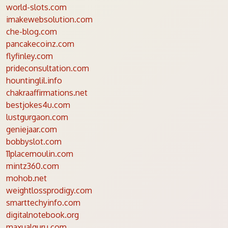
world-slots.com
imakewebsolution.com
che-blog.com
pancakecoinz.com
flyfinley.com
prideconsultation.com
hountinglil.info
chakraaffirmations.net
bestjokes4u.com
lustgurgaon.com
geniejaar.com
bobbyslot.com
11placemoulin.com
mintz360.com
mohob.net
weightlossprodigy.com
smarttechyinfo.com
digitalnotebook.org
maxualguru.com