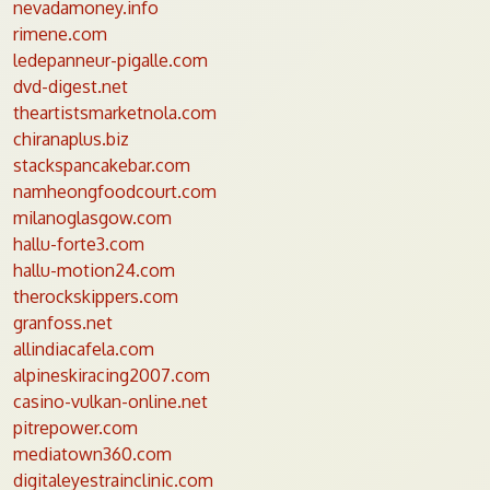
nevadamoney.info
rimene.com
ledepanneur-pigalle.com
dvd-digest.net
theartistsmarketnola.com
chiranaplus.biz
stackspancakebar.com
namheongfoodcourt.com
milanoglasgow.com
hallu-forte3.com
hallu-motion24.com
therockskippers.com
granfoss.net
allindiacafela.com
alpineskiracing2007.com
casino-vulkan-online.net
pitrepower.com
mediatown360.com
digitaleyestrainclinic.com