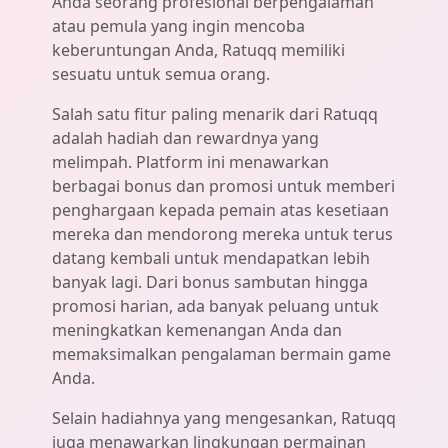
Anda seorang profesional berpengalaman
atau pemula yang ingin mencoba
keberuntungan Anda, Ratuqq memiliki
sesuatu untuk semua orang.
Salah satu fitur paling menarik dari Ratuqq
adalah hadiah dan rewardnya yang
melimpah. Platform ini menawarkan
berbagai bonus dan promosi untuk memberi
penghargaan kepada pemain atas kesetiaan
mereka dan mendorong mereka untuk terus
datang kembali untuk mendapatkan lebih
banyak lagi. Dari bonus sambutan hingga
promosi harian, ada banyak peluang untuk
meningkatkan kemenangan Anda dan
memaksimalkan pengalaman bermain game
Anda.
Selain hadiahnya yang mengesankan, Ratuqq
juga menawarkan lingkungan permainan