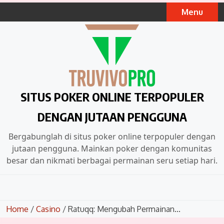
Skip
Menu
to
content
SITUS POKER ONLINE TERPOPULER
DENGAN JUTAAN PENGGUNA
Bergabunglah di situs poker online terpopuler dengan
jutaan pengguna. Mainkan poker dengan komunitas
besar dan nikmati berbagai permainan seru setiap hari.
Home
/
Casino
/ Ratuqq: Mengubah Permainan...