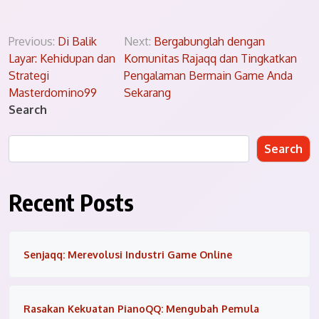
Post
Previous:
Di Balik
Next:
Bergabunglah dengan
Layar: Kehidupan dan
Komunitas Rajaqq dan Tingkatkan
navigation
Strategi
Pengalaman Bermain Game Anda
Masterdomino99
Sekarang
Search
Search
Recent Posts
Senjaqq: Merevolusi Industri Game Online
Rasakan Kekuatan PianoQQ: Mengubah Pemula