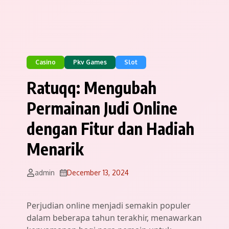
Casino
Pkv Games
Slot
Ratuqq: Mengubah
Permainan Judi Online
dengan Fitur dan Hadiah
Menarik
admin
December 13, 2024
Perjudian online menjadi semakin populer
dalam beberapa tahun terakhir, menawarkan