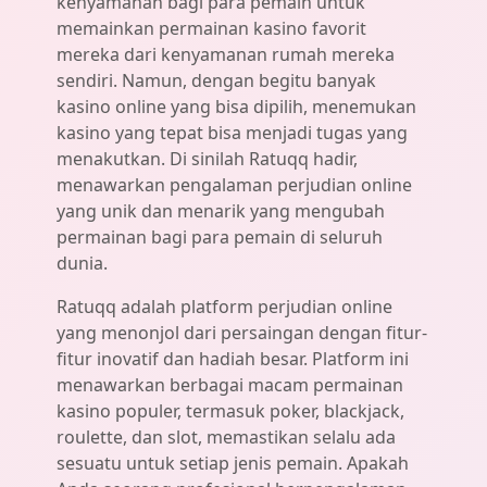
kenyamanan bagi para pemain untuk
memainkan permainan kasino favorit
mereka dari kenyamanan rumah mereka
sendiri. Namun, dengan begitu banyak
kasino online yang bisa dipilih, menemukan
kasino yang tepat bisa menjadi tugas yang
menakutkan. Di sinilah Ratuqq hadir,
menawarkan pengalaman perjudian online
yang unik dan menarik yang mengubah
permainan bagi para pemain di seluruh
dunia.
Ratuqq adalah platform perjudian online
yang menonjol dari persaingan dengan fitur-
fitur inovatif dan hadiah besar. Platform ini
menawarkan berbagai macam permainan
kasino populer, termasuk poker, blackjack,
roulette, dan slot, memastikan selalu ada
sesuatu untuk setiap jenis pemain. Apakah