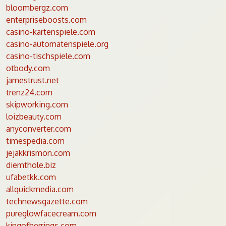
bloombergz.com
enterpriseboosts.com
casino-kartenspiele.com
casino-automatenspiele.org
casino-tischspiele.com
otbody.com
jamestrust.net
trenz24.com
skipworking.com
loizbeauty.com
anyconverter.com
timespedia.com
jejakkrismon.com
diemthole.biz
ufabetkk.com
allquickmedia.com
technewsgazette.com
pureglowfacecream.com
kingofherrings.com