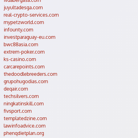
juyultadesga.com
real-crypto-services.com
mypetzworld.com
infounty.com
investparaguay-eu.com
bwc88asia.com
extrem-poker.com
ks-casino.com
carcarepoints.com
thedoodlebreeders.com
grupohugodias.com
deqair.com
techsilvers.com
ningkatinskill.com
fivsport.com
templatedzine.com
lawinfoadvice.com
phenqdietplan.org