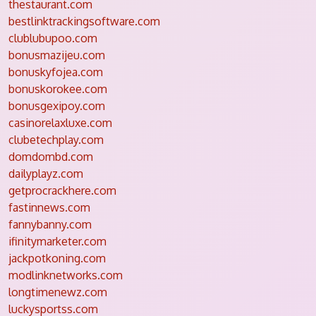
thestaurant.com
bestlinktrackingsoftware.com
clublubupoo.com
bonusmazijeu.com
bonuskyfojea.com
bonuskorokee.com
bonusgexipoy.com
casinorelaxluxe.com
clubetechplay.com
domdombd.com
dailyplayz.com
getprocrackhere.com
fastinnews.com
fannybanny.com
ifinitymarketer.com
jackpotkoning.com
modlinknetworks.com
longtimenewz.com
luckysportss.com