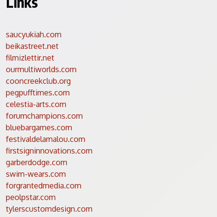
Links
saucyukiah.com
beikastreet.net
filmizlettir.net
ourmultiworlds.com
cooncreekclub.org
pegpufftimes.com
celestia-arts.com
forumchampions.com
bluebargames.com
festivaldelamalou.com
firstsigninnovations.com
garberdodge.com
swim-wears.com
forgrantedmedia.com
peolpstar.com
tylerscustomdesign.com