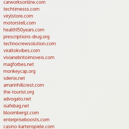
carworksonline.com
techtimesss.com
virylstore.com
motorstell.com
health150years.com
prescriptions-drug.org
technocrewsolution.com
viraltokvibes.com
vivianebritoimoveis.com
magforbes.net
monkeycap.org
sdenix.net
amarinhillcrest.com
the-tourist.org
advogato.net
isafebag.net
bloombergz.com
enterpriseboosts.com
casino-kartenspiele.com