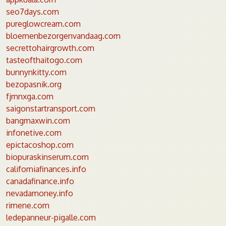
seo7days.com
pureglowcream.com
bloemenbezorgenvandaag.com
secrettohairgrowth.com
tasteofthaitogo.com
bunnynkitty.com
bezopasnik.org
fjmnxga.com
saigonstartransport.com
bangmaxwin.com
infonetive.com
epictacoshop.com
biopuraskinserum.com
californiafinances.info
canadafinance.info
nevadamoney.info
rimene.com
ledepanneur-pigalle.com