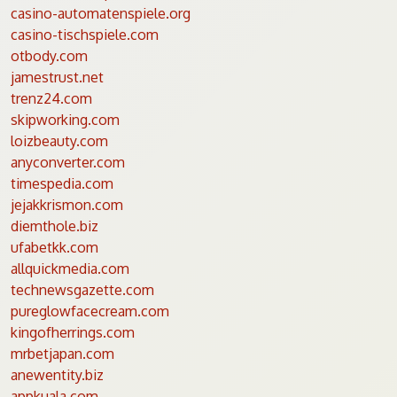
casino-automatenspiele.org
casino-tischspiele.com
otbody.com
jamestrust.net
trenz24.com
skipworking.com
loizbeauty.com
anyconverter.com
timespedia.com
jejakkrismon.com
diemthole.biz
ufabetkk.com
allquickmedia.com
technewsgazette.com
pureglowfacecream.com
kingofherrings.com
mrbetjapan.com
anewentity.biz
appkuala.com