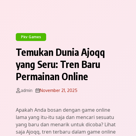
Pkv Games
Temukan Dunia Ajoqq
yang Seru: Tren Baru
Permainan Online
admin
November 21, 2025
Apakah Anda bosan dengan game online
lama yang itu-itu saja dan mencari sesuatu
yang baru dan menarik untuk dicoba? Lihat
saja Ajoqq, tren terbaru dalam game online