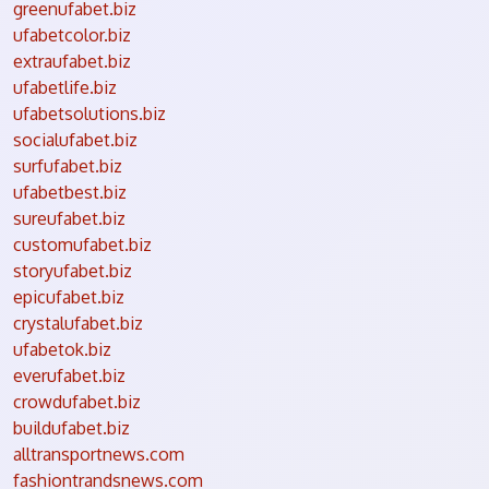
greenufabet.biz
ufabetcolor.biz
extraufabet.biz
ufabetlife.biz
ufabetsolutions.biz
socialufabet.biz
surfufabet.biz
ufabetbest.biz
sureufabet.biz
customufabet.biz
storyufabet.biz
epicufabet.biz
crystalufabet.biz
ufabetok.biz
everufabet.biz
crowdufabet.biz
buildufabet.biz
alltransportnews.com
fashiontrandsnews.com