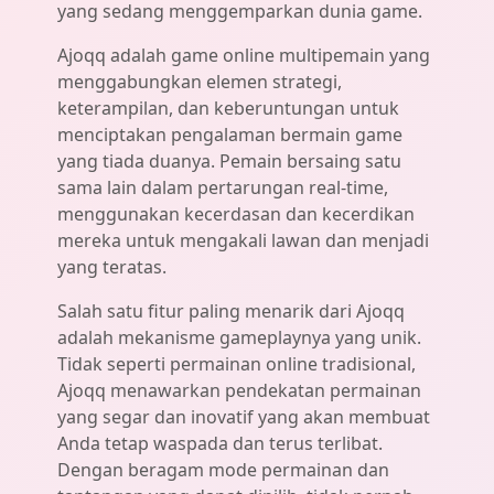
yang sedang menggemparkan dunia game.
Ajoqq adalah game online multipemain yang
menggabungkan elemen strategi,
keterampilan, dan keberuntungan untuk
menciptakan pengalaman bermain game
yang tiada duanya. Pemain bersaing satu
sama lain dalam pertarungan real-time,
menggunakan kecerdasan dan kecerdikan
mereka untuk mengakali lawan dan menjadi
yang teratas.
Salah satu fitur paling menarik dari Ajoqq
adalah mekanisme gameplaynya yang unik.
Tidak seperti permainan online tradisional,
Ajoqq menawarkan pendekatan permainan
yang segar dan inovatif yang akan membuat
Anda tetap waspada dan terus terlibat.
Dengan beragam mode permainan dan