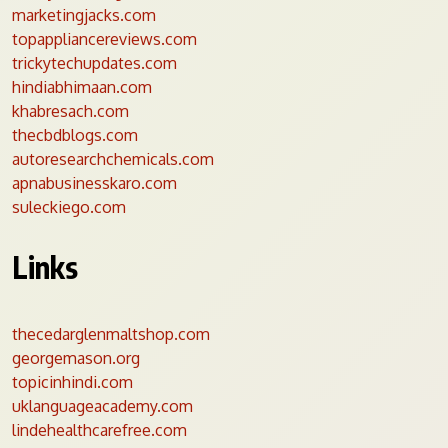
marketingjacks.com
topappliancereviews.com
trickytechupdates.com
hindiabhimaan.com
khabresach.com
thecbdblogs.com
autoresearchchemicals.com
apnabusinesskaro.com
suleckiego.com
Links
thecedarglenmaltshop.com
georgemason.org
topicinhindi.com
uklanguageacademy.com
lindehealthcarefree.com