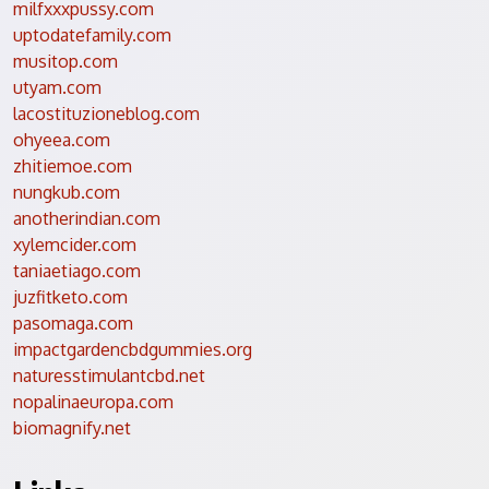
milfxxxpussy.com
uptodatefamily.com
musitop.com
utyam.com
lacostituzioneblog.com
ohyeea.com
zhitiemoe.com
nungkub.com
anotherindian.com
xylemcider.com
taniaetiago.com
juzfitketo.com
pasomaga.com
impactgardencbdgummies.org
naturesstimulantcbd.net
nopalinaeuropa.com
biomagnify.net