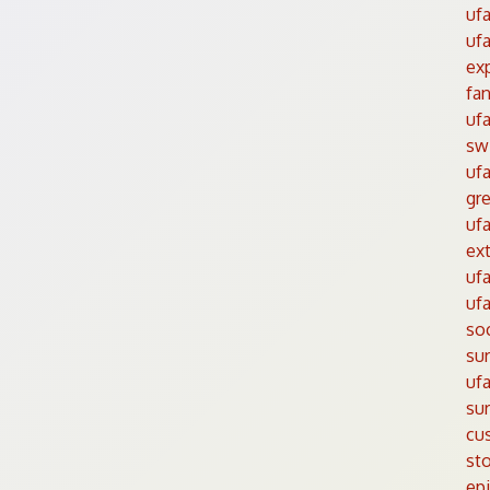
uf
ufa
ex
fa
uf
sw
uf
gr
ufa
ext
ufa
uf
soc
sur
uf
su
cu
sto
epi