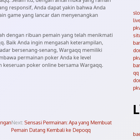
aqq. Selain itu, dengan antarmuka yang ramah
ng responsif, Anda dapat yakin bahwa Anda
slo
in game yang lancar dan menyenangkan
liv
pk
h dengan ribuan pemain yang telah menikmati
sit
q. Baik Anda ingin mengasah keterampilan,
ba
ekadar bersenang-senang, Wargaqq memiliki
do
bawa permainan poker Anda ke level
pk
kan keseruan poker online bersama Wargaqq.
ba
qq
do
pk
L
engan
Next:
Sensasi Permainan: Apa yang Membuat
Pemain Datang Kembali ke Depoqq
ba