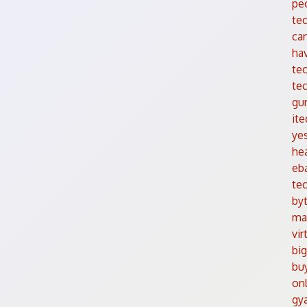
pe
te
ca
ha
te
te
gu
it
ye
he
eb
te
by
ma
vi
bi
bu
on
gy