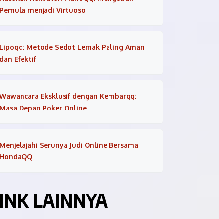
Pemula menjadi Virtuoso
Lipoqq: Metode Sedot Lemak Paling Aman
dan Efektif
Wawancara Eksklusif dengan Kembarqq:
Masa Depan Poker Online
Menjelajahi Serunya Judi Online Bersama
HondaQQ
INK LAINNYA