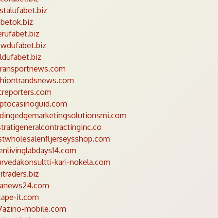
stalufabet.biz
abetok.biz
erufabet.biz
owdufabet.biz
ldufabet.biz
ltransportnews.com
shiontrandsnews.com
creporters.com
yptocasinoguid.com
adingedgemarketingsolutionsmi.com
tratigeneralcontractinginc.co
stwholesalenfljerseysshop.com
enlivinglabdays14.com
urvedakonsultti-kari-nokela.com
itraders.biz
yanews24.com
cape-it.com
7azino-mobile.com