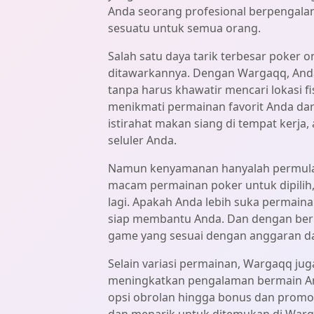
Anda seorang profesional berpengal
sesuatu untuk semua orang.
Salah satu daya tarik terbesar poker o
ditawarkannya. Dengan Wargaqq, Anda 
tanpa harus khawatir mencari lokasi fi
menikmati permainan favorit Anda dar
istirahat makan siang di tempat kerja
seluler Anda.
Namun kenyamanan hanyalah permula
macam permainan poker untuk dipilih
lagi. Apakah Anda lebih suka permain
siap membantu Anda. Dan dengan ber
game yang sesuai dengan anggaran da
Selain variasi permainan, Wargaqq ju
meningkatkan pengalaman bermain And
opsi obrolan hingga bonus dan promos