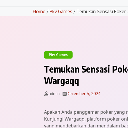
Home
/
Pkv Games
/ Temukan Sensasi Poker..
Pkv Games
Temukan Sensasi Pok
Wargaqq
admin
December 6, 2024
Apakah Anda penggemar poker yang m
Kunjungi Wargaqq, platform poker o
yang mendebarkan dan mendalam bagi 