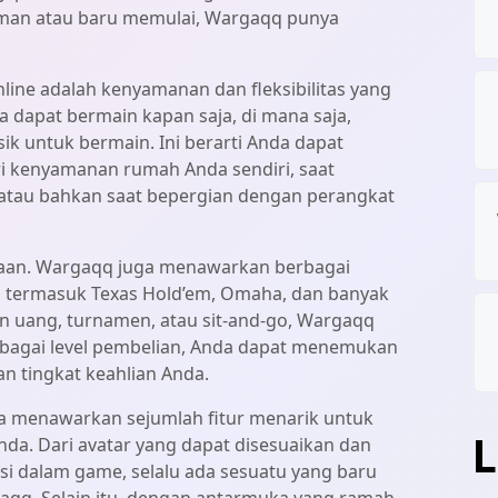
aman atau baru memulai, Wargaqq punya
nline adalah kenyamanan dan fleksibilitas yang
dapat bermain kapan saja, di mana saja,
sik untuk bermain. Ini berarti Anda dapat
i kenyamanan rumah Anda sendiri, saat
, atau bahkan saat bepergian dengan perangkat
an. Wargaqq juga menawarkan berbagai
, termasuk Texas Hold’em, Omaha, dan banyak
an uang, turnamen, atau sit-and-go, Wargaqq
bagai level pembelian, Anda dapat menemukan
n tingkat keahlian Anda.
ga menawarkan sejumlah fitur menarik untuk
L
a. Dari avatar yang dapat disesuaikan dan
i dalam game, selalu ada sesuatu yang baru