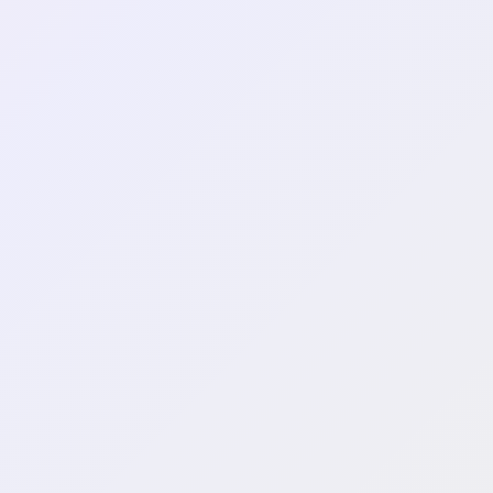
navigation