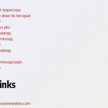
t terpercaya
e draw hk tercepat
v
us pkv
ndarqq
minoqq
v
ndarqq
minoqq login
v
inks
eckereiweber.com